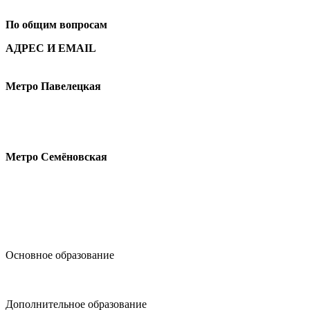
+7
495 621-87-11
По общим вопросам
АДРЕС И EMAIL
Малая Пионерская ул., 12
Метро Павелецкая
Измайловское шоссе, 44с2
Метро Семёновская
design@hse.ru
Основное образование
dop-design@hse.ru
Дополнительное образование