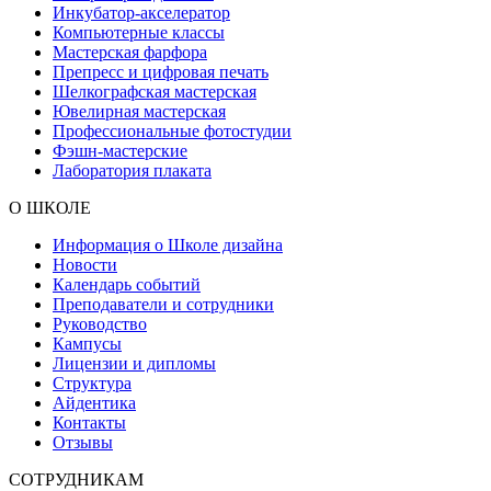
Инкубатор-акселератор
Компьютерные классы
Мастерская фарфора
Препресс и цифровая печать
Шелкографская мастерская
Ювелирная мастерская
Профессиональные фотостудии
Фэшн-мастерские
Лаборатория плаката
О ШКОЛЕ
Информация о Школе дизайна
Новости
Календарь событий
Преподаватели и сотрудники
Руководство
Кампусы
Лицензии и дипломы
Структура
Айдентика
Контакты
Отзывы
СОТРУДНИКАМ