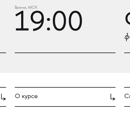
Время, МСК
19:00
ф
О курсе
С