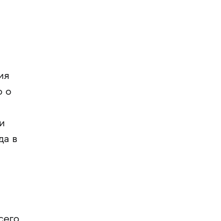
ия
о о
и
да в
сего