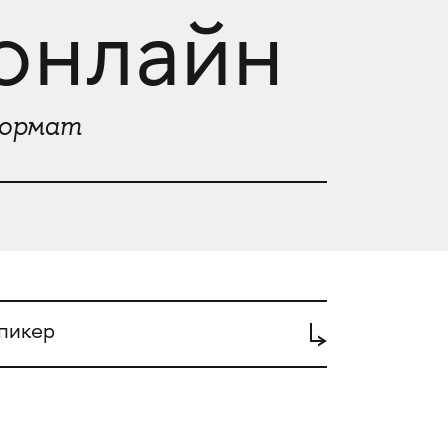
онлайн
ормат
пикер