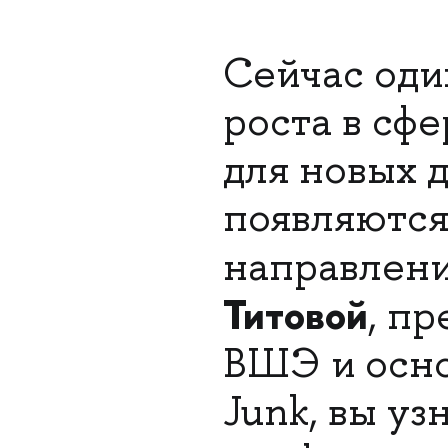
Сейчас оди
роста в сф
для новых 
появляются
направлени
Титовой
, п
ВШЭ и осно
Junk, вы уз