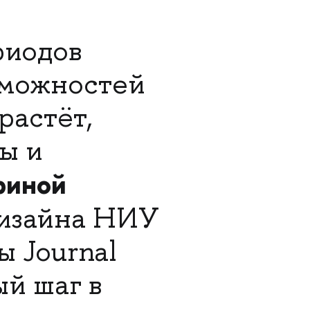
риодов
зможностей
растёт,
ы и
риной
дизайна НИУ
 Journal
ый шаг в