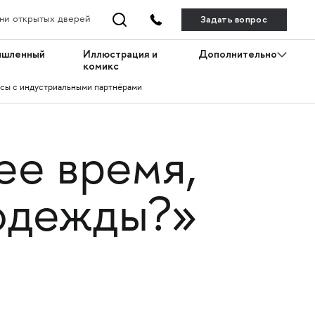
Задать вопрос
ни открытых дверей
ышленный
Иллюстрация и
Дополнительно
комикс
сы с индустриальными партнёрами
ее время,
 одежды?»