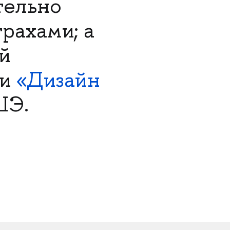
тельно
трахами; а
й
ки
«Дизайн
ШЭ.