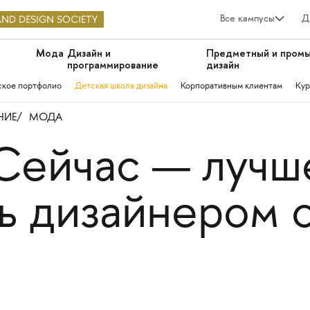
Все кампусы
Д
Мода
Дизайн и
Предметный и пром
программирование
дизайн
ское портфолио
Детская школа дизайна
Корпоративным клиентам
Кур
НИЕ
МОДА
Сейчас — лучш
ть дизайнером