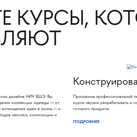
Е КУРСЫ, КО
ВЛЯЮТ
Конструиров
олы дизайна НИУ ВШЭ. Вы
Программа профессиональной п
здании коллекции одежды — от
курсе научим разрабатывать и 
 воплощения идеи в жизнь — и
готового продукта.
тодов наколки, композиции и
ПОДРОБНЕЕ