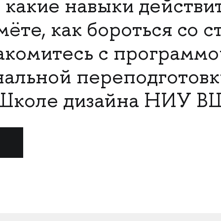
 какие навыки действи
ёте, как бороться со с
акомитесь с программо
нальной переподготов
Школе дизайна НИУ В