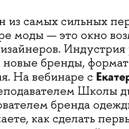
н из самых сильных пе
ере моды — это окно во
дизайнеров. Индустрия 
 новые бренды, формат
Екате
я. На вебинаре с
реподавателем Школы 
вателем бренда одежды
наете, как сделать перв