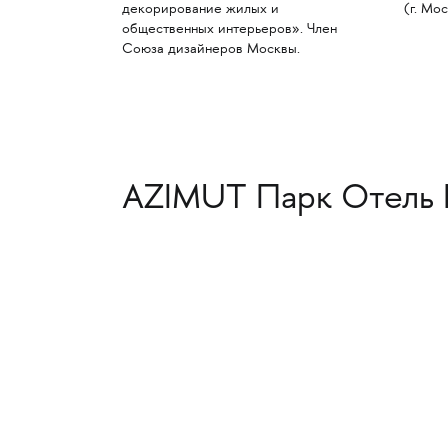
декорирование жилых и
(г. Мос
общественных интерьеров». Член
Союза дизайнеров Москвы.
AZIMUT Парк Отель 