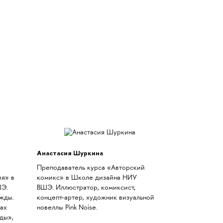
Анастасия Шуркина
Преподаватель курса «Авторский
ия» в
комикс» в Школе дизайна НИУ
ШЭ.
ВШЭ. Иллюстратор, комиксист,
жды.
концепт-артер, художник визуальной
ах
новеллы Pink Noise.
ды»,