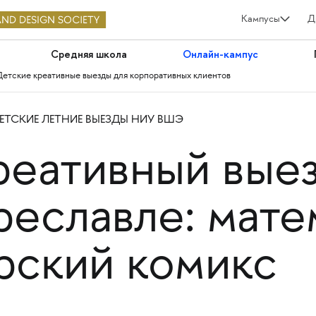
Кампусы
Д
Средняя школа
Онлайн-кампус
Детские креативные выезды для корпоративных клиентов
ЕТСКИЕ ЛЕТНИЕ ВЫЕЗДЫ НИУ ВШЭ
реативный вые
еславле: мате
орский комикс