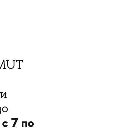
IMUT
 и
до
с 7 по
т