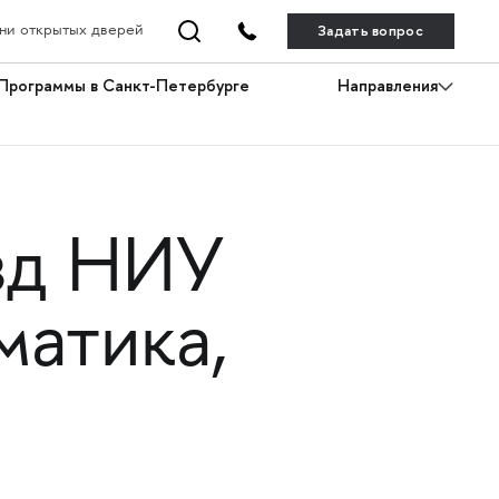
Задать вопрос
ни открытых дверей
Программы в Санкт-Петербурге
Направления
зд НИУ
матика,