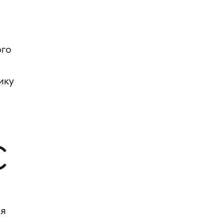
ь
ого
ику
С
ся