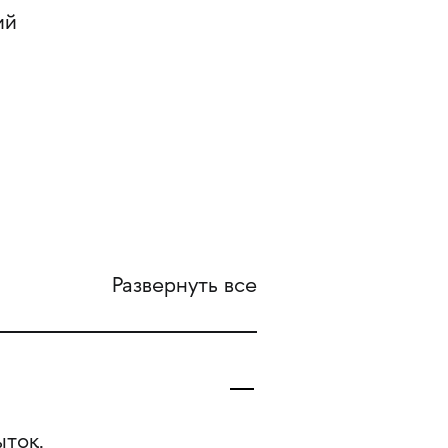
ий
Развернуть все
ыток.