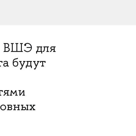
У ВШЭ для
та будут
тями
новных