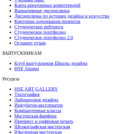
Карта креативных компетенций
Вариативные дисциплины
Дисциплины по истории дизайна и искусства
Критерии оценивания проектов
Студенческие рейтинги
Студенческое портфолио
Студенческое портфолио 2.0
Оставьте отзыв
ВЫПУСКНИКАМ
Клуб выпускников Школы дизайна
HSE Alumni
Ресурсы
HSE ART GALLERY
Типография
Лаборатория дизайна
Инкубатор-акселератор
Компьютерные классы
Мастерская фарфора
Препресс и цифровая печать
Шелкографская мастерская
Ювелирная мастерская