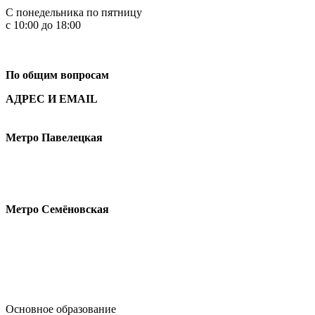
С понедельника по пятницу
с 10:00 до 18:00
+7
495 621-87-11
По общим вопросам
АДРЕС И EMAIL
Малая Пионерская ул., 12
Метро Павелецкая
Измайловское шоссе, 44с2
Метро Семёновская
design@hse.ru
Основное образование