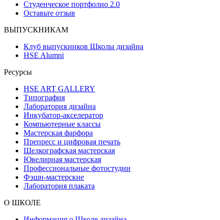
Студенческое портфолио 2.0
Оставьте отзыв
ВЫПУСКНИКАМ
Клуб выпускников Школы дизайна
HSE Alumni
Ресурсы
HSE ART GALLERY
Типография
Лаборатория дизайна
Инкубатор-акселератор
Компьютерные классы
Мастерская фарфора
Препресс и цифровая печать
Шелкографская мастерская
Ювелирная мастерская
Профессиональные фотостудии
Фэшн-мастерские
Лаборатория плаката
О ШКОЛЕ
Информация о Школе дизайна