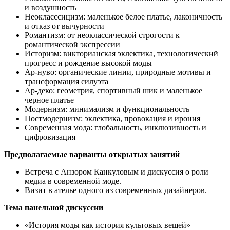
и воздушность
Неокласссицизм: маленькое белое платье, лаконичность
и отказ от вычурности
Романтизм: от неоклассической строгости к
романтической экспрессии
Историзм: викторианская эклектика, технологический
прогресс и рождение высокой моды
Ар-нуво: органические линии, природные мотивы и
трансформация силуэта
Ар-деко: геометрия, спортивный шик и маленькое
черное платье
Модернизм: минимализм и функциональность
Постмодернизм: эклектика, провокация и ирония
Современная мода: глобальность, инклюзивность и
цифровизация
Предполагаемые варианты открытых занятий
Встреча с Анзором Канкуловым и дискуссия о роли
медиа в современной моде.
Визит в ателье одного из современных дизайнеров.
Тема панельной дискуссии
«История моды как история культовых вещей»