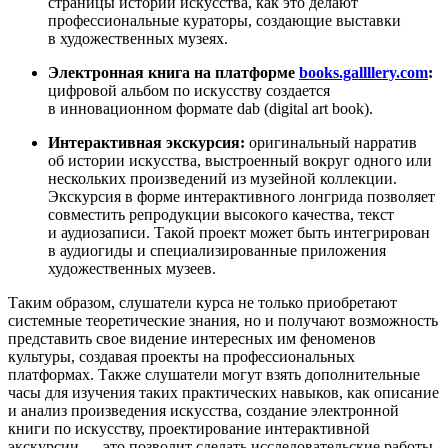
страницы истории искусства, как это делают
профессиональные кураторы, создающие выставки
в художественных музеях.
Электронная книга на платформе
books.gallllery.com
:
цифровой альбом по искусству создается
в инновационном формате dab (digital art book).
Интерактивная экскурсия:
оригинальный нарратив
об истории искусства, выстроенный вокруг одного или
нескольких произведений из музейной коллекции.
Экскурсия в форме интерактивного лонгрида позволяет
совместить репродукции высокого качества, текст
и аудиозаписи. Такой проект может быть интегрирован
в аудиогиды и специализированные приложения
художественных музеев.
Таким образом, слушатели курса не только приобретают
системные теоретические знания, но и получают возможность
представить свое видение интересных им феноменов
культуры, создавая проекты на профессиональных
платформах. Также слушатели могут взять дополнительные
часы для изучения таких практических навыков, как описание
и анализ произведения искусства, создание электронной
книги по искусству, проектирование интерактивной
экскурсии — это позволит сделать исследовательские работы