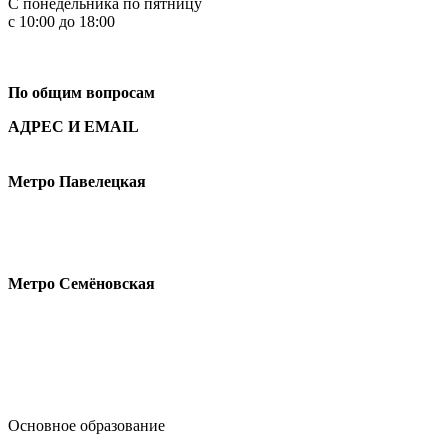
С понедельника по пятницу
с 10:00 до 18:00
+7
495 621-87-11
По общим вопросам
АДРЕС И EMAIL
Малая Пионерская ул., 12
Метро Павелецкая
Измайловское шоссе, 44с2
Метро Семёновская
design@hse.ru
Основное образование