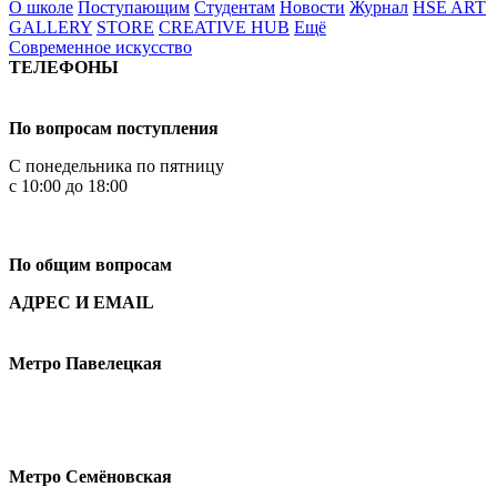
О школе
Поступающим
Студентам
Новости
Журнал
HSE ART
GALLERY
STORE
CREATIVE HUB
Ещё
Современное искусство
ТЕЛЕФОНЫ
+7 499 444-02-84
По вопросам поступления
С понедельника по пятницу
с 10:00 до 18:00
+7
495 621-87-11
По общим вопросам
АДРЕС И EMAIL
Малая Пионерская ул., 12
Метро Павелецкая
Измайловское шоссе, 44с2
Метро Семёновская