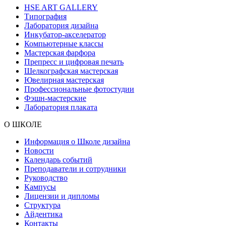
HSE ART GALLERY
Типография
Лаборатория дизайна
Инкубатор-акселератор
Компьютерные классы
Мастерская фарфора
Препресс и цифровая печать
Шелкографская мастерская
Ювелирная мастерская
Профессиональные фотостудии
Фэшн-мастерские
Лаборатория плаката
О ШКОЛЕ
Информация о Школе дизайна
Новости
Календарь событий
Преподаватели и сотрудники
Руководство
Кампусы
Лицензии и дипломы
Структура
Айдентика
Контакты