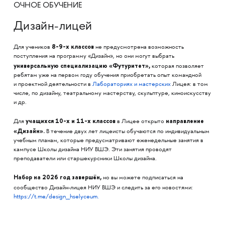
ОЧНОЕ ОБУЧЕНИЕ
Дизайн-лицей
8-9-х классов
Для учеников
не предусмотрена возможность
поступления на программу «Дизайн», но они могут выбрать
универсальную специализацию «Футуритет»,
которая позволяет ​​
ребятам уже на первом году обучения приобретать опыт командной
и проектной деятельности в
Лабораториях и мастерских
Лицея: в том
числе, по дизайну, театральному мастерству, скульптуре, киноискусству
и др.
учащихся 10-х и 11-х классов
направление
Для
в Лицее открыто
«Дизайн».
В течение двух лет лицеисты обучаются по индивидуальным
учебным планам, которые предусматривают еженедельные занятия в
кампусе Школы дизайна НИУ ВШЭ. Эти занятия проводят
преподаватели или старшекурсники Школы дизайна.
Набор на 2026 год завершён,
но вы можете
подписаться на
сообщество Дизайн-лицея НИУ ВШЭ
и следить за его новостями:
https://t.me/design_hselyceum.