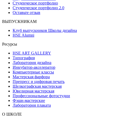
Студенческое портфолио
Студенческое портфолио 2.0
Оставьте отзыв
ВЫПУСКНИКАМ
Клуб выпускников Школы дизайна
HSE Alumni
Ресурсы
HSE ART GALLERY
Типография
Лаборатория дизайна
Инкубатор-акселератор
Компьютерные классы
Мастерская фарфора
Препресс и цифровая печать
Шелкографская мастерская
Ювелирная мастерская
Профессиональные фотостудии
Фэшн-мастерские
Лаборатория плаката
О ШКОЛЕ