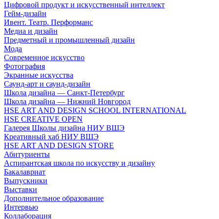
Цифровой продукт и искусственный интеллект
Гейм-дизайн
Ивент. Театр. Перформанс
Медиа и дизайн
Предметный и промышленный дизайн
Мода
Современное искусство
Фотография
Экранные искусства
Саунд-арт и саунд-дизайн
Школа дизайна — Санкт-Петербург
Школа дизайна — Нижний Новгород
HSE ART AND DESIGN SCHOOL INTERNATIONAL
HSE CREATIVE OPEN
Галерея Школы дизайна НИУ ВШЭ
Креативный хаб НИУ ВШЭ
HSE ART AND DESIGN STORE
Абитуриенты
Аспирантская школа по искусству и дизайну
Бакалавриат
Выпускники
Выставки
Дополнительное образование
Интервью
Коллаборация