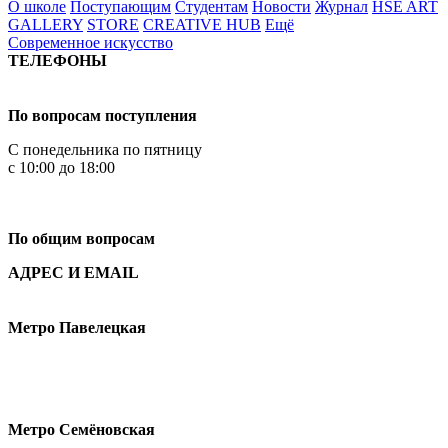
О школе
Поступающим
Студентам
Новости
Журнал
HSE ART
GALLERY
STORE
CREATIVE HUB
Ещё
Современное искусство
ТЕЛЕФОНЫ
+7 499 444-02-84
По вопросам поступления
С понедельника по пятницу
с 10:00 до 18:00
+7
495 621-87-11
По общим вопросам
АДРЕС И EMAIL
Малая Пионерская ул., 12
Метро Павелецкая
Измайловское шоссе, 44с2
Метро Семёновская