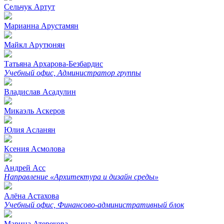
Сельчук Артут
Марианна Арустамян
Майкл Арутюнян
Татьяна Архарова-Безбардис
Учебный офиc, Администратор группы
Владислав Асадулин
Микаэль Аскеров
Юлия Асланян
Ксения Асмолова
Андрей Асс
Направление «Архитектура и дизайн среды»
Алёна Астахова
Учебный офиc, Финансово-административный блок
Марина Атерекова