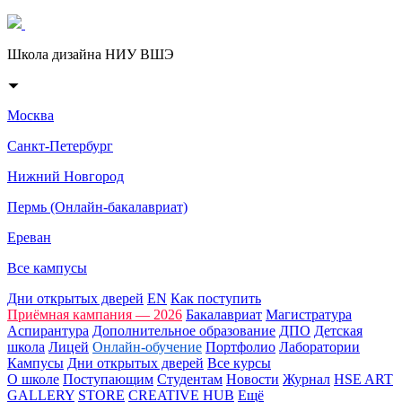
Школа дизайна НИУ ВШЭ
Москва
Санкт-Петербург
Нижний Новгород
Пермь (Онлайн-бакалавриат)
Ереван
Все кампусы
Дни открытых дверей
EN
Как поступить
Приёмная кампания — 2026
Бакалавриат
Магистратура
Аспирантура
Дополнительное образование
ДПО
Детская
школа
Лицей
Онлайн-обучение
Портфолио
Лаборатории
Кампусы
Дни открытых дверей
Все курсы
О школе
Поступающим
Студентам
Новости
Журнал
HSE ART
GALLERY
STORE
CREATIVE HUB
Ещё