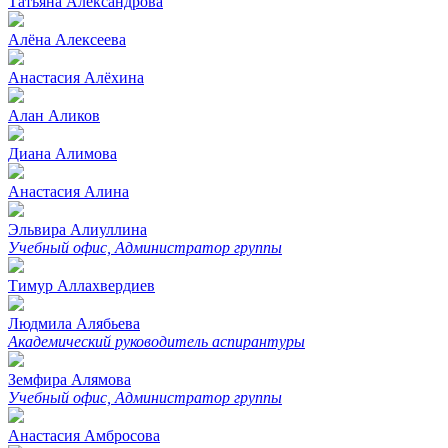
Татьяна Александрова
Алёна Алексеева
Анастасия Алёхина
Алан Аликов
Диана Алимова
Анастасия Алина
Эльвира Алиуллина
Учебный офиc, Администратор группы
Тимур Аллахвердиев
Людмила Алябьева
Академический руководитель аспирантуры
Земфира Алямова
Учебный офиc, Администратор группы
Анастасия Амбросова