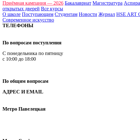
Приёмная кампания — 2026
Бакалавриат
Магистратура
Аспира
открытых дверей
Все курсы
О школе
Поступающим
Студентам
Новости
Журнал
HSE ART
Современное искусство
ТЕЛЕФОНЫ
+7 499 444-02-84
По вопросам поступления
С понедельника по пятницу
с 10:00 до 18:00
+7
495 621-87-11
По общим вопросам
АДРЕС И EMAIL
Малая Пионерская ул., 12
Метро Павелецкая
Измайловское шоссе, 44с2