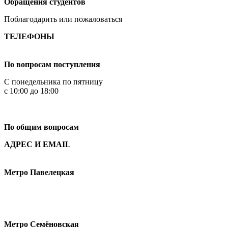
Обращения студентов
Поблагодарить или пожаловаться
ТЕЛЕФОНЫ
+7 499 444-02-84
По вопросам поступления
С понедельника по пятницу
с 10:00 до 18:00
+7
495 621-87-11
По общим вопросам
АДРЕС И EMAIL
Малая Пионерская ул., 12
Метро Павелецкая
Измайловское шоссе, 44с2
Метро Семёновская