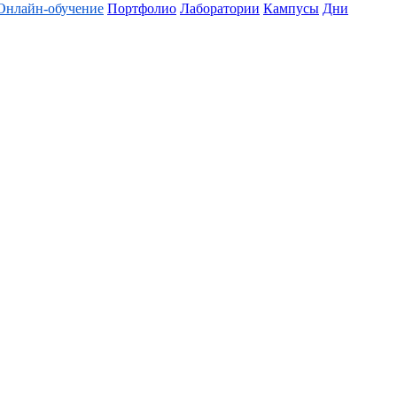
Онлайн-обучение
Портфолио
Лаборатории
Кампусы
Дни