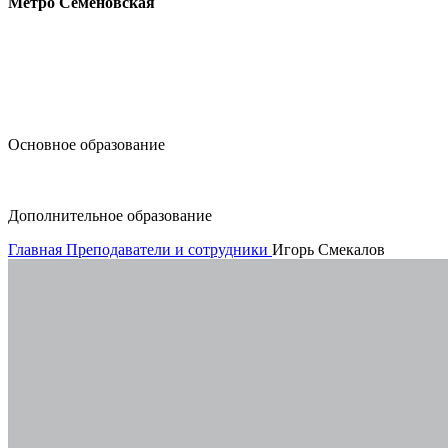
Метро Семёновская
design@hse.ru
Основное образование
dop-design@hse.ru
Дополнительное образование
Главная
Преподаватели и сотрудники
Игорь Смекалов