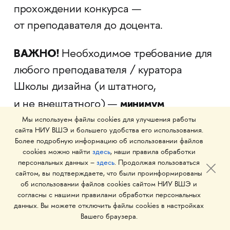
прохождении конкурса —
от преподавателя до доцента.
ВАЖНО!
Необходимое требование для
любого преподавателя / куратора
Школы дизайна (и штатного,
минимум
и не внештатного) —
4 авторских проекта.
Мы используем файлы cookies для улучшения работы
сайта НИУ ВШЭ и большего удобства его использования.
Более подробную информацию об использовании файлов
cookies можно найти
здесь
, наши правила обработки
персональных данных –
здесь
. Продолжая пользоваться
Полезные материалы
сайтом, вы подтверждаете, что были проинформированы
об использовании файлов cookies сайтом НИУ ВШЭ и
Развернуть все
согласны с нашими правилами обработки персональных
данных. Вы можете отключить файлы cookies в настройках
Вашего браузера.