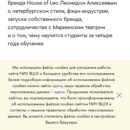
бренда House of Leo Леонидом Алексеевым
о петербургском стиле, фэшн-индустрии,
запуске собственного бренда,
сотрудничестве с Мариинским театром
и о том, чему научится студенты за четыре
года обучения.
Мы используем файлы cookies для улучшения работы
сайта НИУ ВШЭ и большего удобства его использования.
Более подробную информацию об использовании файлов
09 ноября 2023
cookies можно найти
здесь
, наши правила обработки
персональных данных –
здесь
. Продолжая пользоваться
сайтом, вы подтверждаете, что были проинформированы
В Школе дизайна НИУ ВШЭ —
об использовании файлов cookies сайтом НИУ ВШЭ и
Санкт-Петербург открывается
согласны с нашими правилами обработки персональных
профиль «Дизайн одежды»
данных. Вы можете отключить файлы cookies в настройках
Вашего браузера.