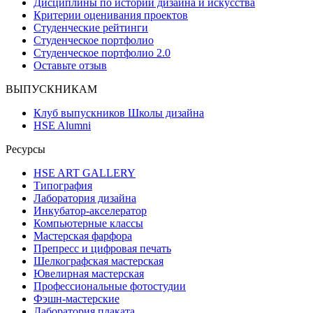
Дисциплины по истории дизайна и искусства
Критерии оценивания проектов
Студенческие рейтинги
Студенческое портфолио
Студенческое портфолио 2.0
Оставьте отзыв
ВЫПУСКНИКАМ
Клуб выпускников Школы дизайна
HSE Alumni
Ресурсы
HSE ART GALLERY
Типография
Лаборатория дизайна
Инкубатор-акселератор
Компьютерные классы
Мастерская фарфора
Препресс и цифровая печать
Шелкографская мастерская
Ювелирная мастерская
Профессиональные фотостудии
Фэшн-мастерские
Лаборатория плаката