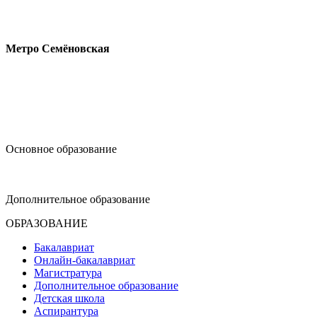
Измайловское шоссе, 44с2
Метро Семёновская
design@hse.ru
Основное образование
dop-design@hse.ru
Дополнительное образование
ОБРАЗОВАНИЕ
Бакалавриат
Онлайн-бакалавриат
Магистратура
Дополнительное образование
Детская школа
Аспирантура