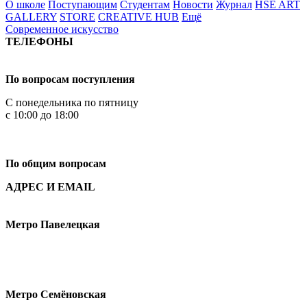
О школе
Поступающим
Студентам
Новости
Журнал
HSE ART
GALLERY
STORE
CREATIVE HUB
Ещё
Современное искусство
ТЕЛЕФОНЫ
+7 499 444-02-84
По вопросам поступления
С понедельника по пятницу
с 10:00 до 18:00
+7
495 621-87-11
По общим вопросам
АДРЕС И EMAIL
Малая Пионерская ул., 12
Метро Павелецкая
Измайловское шоссе, 44с2
Метро Семёновская