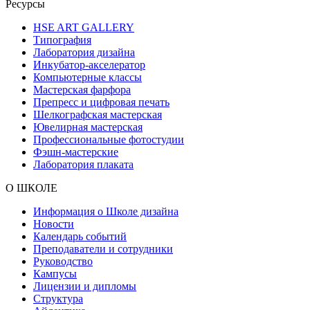
Ресурсы
HSE ART GALLERY
Типография
Лаборатория дизайна
Инкубатор-акселератор
Компьютерные классы
Мастерская фарфора
Препресс и цифровая печать
Шелкографская мастерская
Ювелирная мастерская
Профессиональные фотостудии
Фэшн-мастерские
Лаборатория плаката
О ШКОЛЕ
Информация о Школе дизайна
Новости
Календарь событий
Преподаватели и сотрудники
Руководство
Кампусы
Лицензии и дипломы
Структура