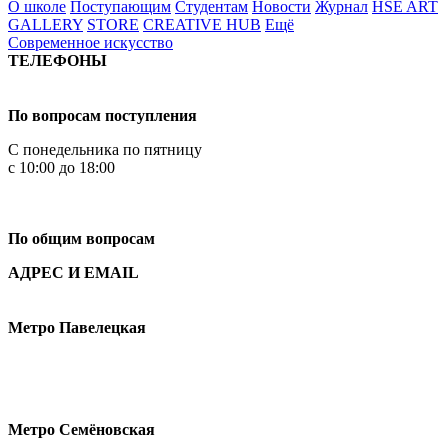
О школе
Поступающим
Студентам
Новости
Журнал
HSE ART
GALLERY
STORE
CREATIVE HUB
Ещё
Современное искусство
ТЕЛЕФОНЫ
+7 499 444-02-84
По вопросам поступления
С понедельника по пятницу
с 10:00 до 18:00
+7
495 621-87-11
По общим вопросам
АДРЕС И EMAIL
Малая Пионерская ул., 12
Метро Павелецкая
Измайловское шоссе, 44с2
Метро Семёновская