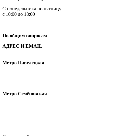
С понедельника по пятницу
с 10:00 до 18:00
+7
495 621-87-11
По общим вопросам
АДРЕС И EMAIL
Малая Пионерская ул., 12
Метро Павелецкая
Измайловское шоссе, 44с2
Метро Семёновская
design@hse.ru