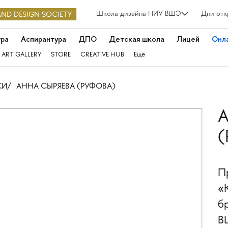
Школа дизайна НИУ ВШЭ
Дни отк
ура
Аспирантура
ДПО
Детская школа
Лицей
Онл
 ART GALLERY
STORE
CREATIVE HUB
Ещё
КИ
АННА СЫРЯЕВА (РУФОВА)
А
(
П
«
б
В