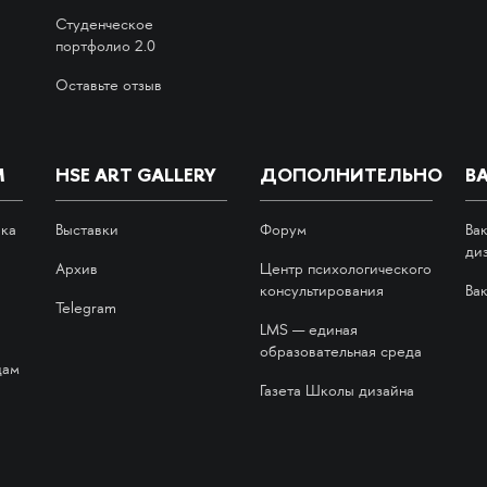
Студенческое
портфолио 2.0
Оставьте отзыв
М
HSE ART GALLERY
ДОПОЛНИТЕЛЬНО
В
ика
Выставки
Форум
Ва
ди
Архив
Центр психологического
консультирования
Ва
Telegram
LMS — единая
образовательная среда
дам
Газета Школы дизайна