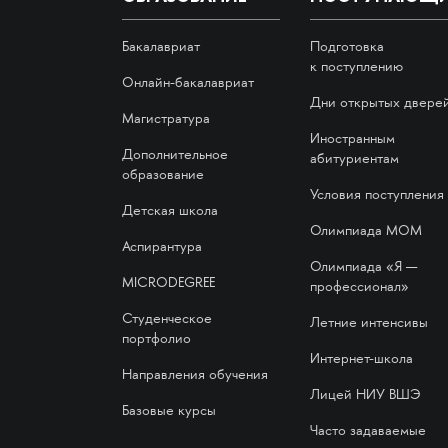
Бакалавриат
Подготовка
к поступлению
Онлайн-бакалавриат
Дни открытых двере
Магистратура
Иностранным
Дополнительное
абитуриентам
образование
Условия поступления
Детская школа
Олимпиада МОМ
Аспирантура
Олимпиада «Я —
MICRODEGREE
профессионал»
Студенческое
Летние интенсивы
портфолио
Интернет-школа
Направления обучения
Лицей НИУ ВШЭ
Базовые курсы
Часто задаваемые