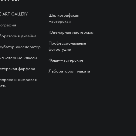
E ART GALLERY
Шелкографская
мастерская
пография
Ювелирная мастерская
боратория дизайна
Профессиональные
кубатор-акселератор
фотостудии
мпьютерные классы
Фэшн-мастерские
стерская фарфора
Лаборатория плаката
епресс и цифровая
ать