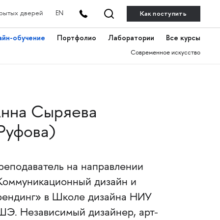
Как поступить
рытых дверей
EN
айн-обучение
Портфолио
Лаборатории
Все курсы
Современное искусство
нна Сыряева
Руфова)
реподаватель на направлении
Коммуникационный дизайн и
рендинг» в Школе дизайна НИУ
ШЭ. Независимый дизайнер, арт-