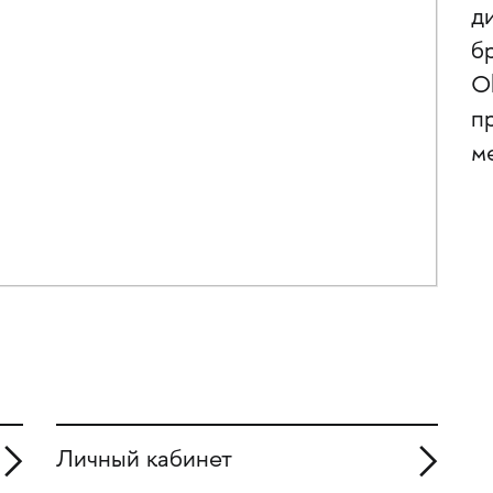
ди
б
O
п
м
Личный кабинет