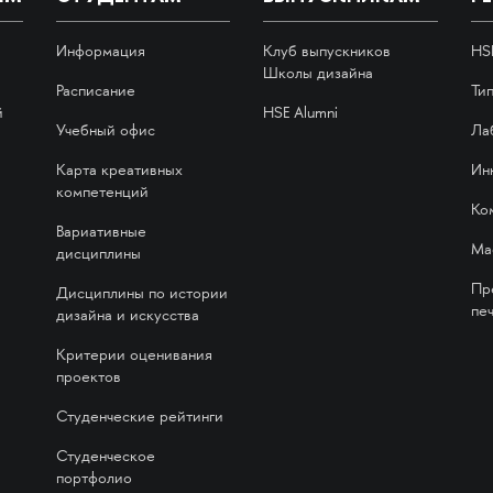
Информация
Клуб выпускников
HS
Школы дизайна
Расписание
Ти
й
HSE Alumni
Учебный офис
Ла
Карта креативных
Ин
компетенций
Ко
Вариативные
Ма
дисциплины
Пр
Дисциплины по истории
печ
дизайна и искусства
Критерии оценивания
проектов
Студенческие рейтинги
Студенческое
портфолио