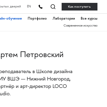
Как поступить
рытых дверей
EN
айн-обучение
Портфолио
Лаборатории
Все курсы
Современное искусство
ртем Петровский
реподаватель в Школе дизайна
ИУ ВШЭ — Нижний Новгород,
артнёр и арт-директор LOCO
udio.