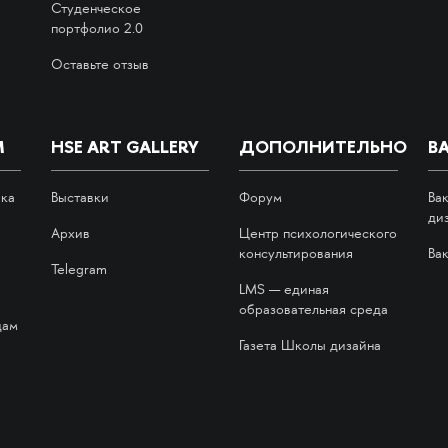
Студенческое
портфолио 2.0
Оставьте отзыв
М
HSE ART GALLERY
ДОПОЛНИТЕЛЬНО
В
ика
Выставки
Форум
Ва
ди
Архив
Центр психологического
консультирования
Ва
Telegram
LMS — единая
образовательная среда
дам
Газета Школы дизайна