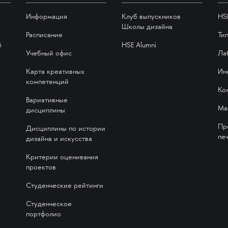
Информация
Клуб выпускников
HS
Школы дизайна
Расписание
Ти
й
HSE Alumni
Учебный офис
Ла
Карта креативных
Ин
компетенций
Ко
Вариативные
Ма
дисциплины
Пр
Дисциплины по истории
печ
дизайна и искусства
Критерии оценивания
проектов
Студенческие рейтинги
Студенческое
портфолио