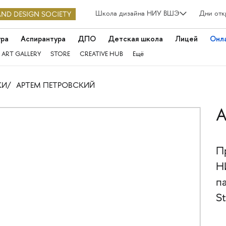
Школа дизайна НИУ ВШЭ
Дни отк
ура
Аспирантура
ДПО
Детская школа
Лицей
Онл
 ART GALLERY
STORE
CREATIVE HUB
Ещё
КИ
АРТЕМ ПЕТРОВСКИЙ
А
П
Н
п
St