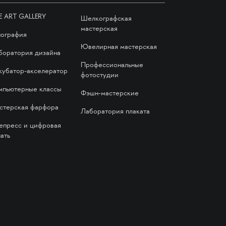
E ART GALLERY
Шелкографская
мастерская
пография
Ювелирная мастерская
боратория дизайна
Профессиональные
кубатор-акселератор
фотостудии
мпьютерные классы
Фэшн-мастерские
стерская фарфора
Лаборатория плаката
епресс и цифровая
ать