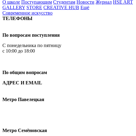
О школе
Поступающим
Студентам
Новости
Журнал
HSE ART
GALLERY
STORE
CREATIVE HUB
Ещё
Современное искусство
ТЕЛЕФОНЫ
+7 499 444-02-84
По вопросам поступления
С понедельника по пятницу
с 10:00 до 18:00
+7
495 621-87-11
По общим вопросам
АДРЕС И EMAIL
Малая Пионерская ул., 12
Метро Павелецкая
Измайловское шоссе, 44с2
Метро Семёновская