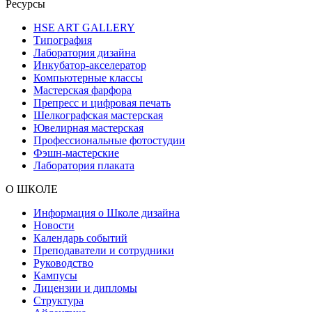
Ресурсы
HSE ART GALLERY
Типография
Лаборатория дизайна
Инкубатор-акселератор
Компьютерные классы
Мастерская фарфора
Препресс и цифровая печать
Шелкографская мастерская
Ювелирная мастерская
Профессиональные фотостудии
Фэшн-мастерские
Лаборатория плаката
О ШКОЛЕ
Информация о Школе дизайна
Новости
Календарь событий
Преподаватели и сотрудники
Руководство
Кампусы
Лицензии и дипломы
Структура