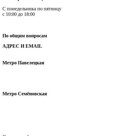
С понедельника по пятницу
с 10:00 до 18:00
+7
495 621-87-11
По общим вопросам
АДРЕС И EMAIL
Малая Пионерская ул., 12
Метро Павелецкая
Измайловское шоссе, 44с2
Метро Семёновская
design@hse.ru