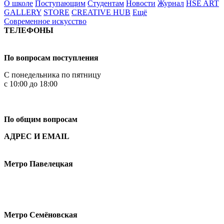
О школе
Поступающим
Студентам
Новости
Журнал
HSE ART
GALLERY
STORE
CREATIVE HUB
Ещё
Современное искусство
ТЕЛЕФОНЫ
+7 499 444-02-84
По вопросам поступления
С понедельника по пятницу
с 10:00 до 18:00
+7
495 621-87-11
По общим вопросам
АДРЕС И EMAIL
Малая Пионерская ул., 12
Метро Павелецкая
Измайловское шоссе, 44с2
Метро Семёновская