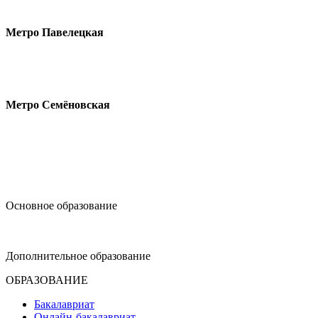
Малая Пионерская ул., 12
Метро Павелецкая
Измайловское шоссе, 44с2
Метро Семёновская
design@hse.ru
Основное образование
dop-design@hse.ru
Дополнительное образование
ОБРАЗОВАНИЕ
Бакалавриат
Онлайн-бакалавриат