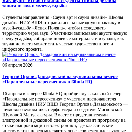
Как звучит Ясная Поляна: студенты Школы дизайна
записали звуки музея-усадьбы
Студенты направления «Саунд-арт и саунд-дизайн» Школы
дизайна НИУ ВШЭ отправились на выездную практику в
музей-усадьбу «Ясная Поляна», чтобы исследовать
территорию через звук. Участники записывали акустическую
среду усадьбы, собирали полевые материалы и изучали, как
звучание места может стать частью художественного и
цифрового проекта.
06 апреля 2026
Георгий Орлов-Давыдовский на музыкальном вечере
«Параллельные пересечения» в fābula HQ
16 апреля в галерее fābula HQ пройдет музыкальный вечер
«Параллельные пересечения» с участием преподавателя
Школы дизайна НИУ ВШЭ Георгия Орлова-Давыдовского —
шумового художника, перформера и создателя Московской
Шумовой Мануфактуры. Вместе с представителями
электронной и джазовой сцены он представит программу на
стыке импровизации и электроники, где классические
инструменты переосмысляются через современные звуковые