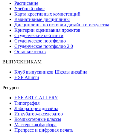
Расписание
Учебный офис
Карта креативных компетенций
Вариативные дисциплины
Дисциплины по истории дизайна и искусства
Критерии оценивания проектов
Студенческие рейтинги
Студенческое портфолио
Студенческое портфолио 2.0
Оставьте отзыв
ВЫПУСКНИКАМ
Клуб выпускников Школы дизайна
HSE Alumni
Ресурсы
HSE ART GALLERY
Типография
Лаборатория дизайна
Инкубатор-акселератор
Компьютерные классы
Мастерская фарфора
Препресс и цифровая печать