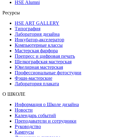
HSE Alumni
Ресурсы
HSE ART GALLERY
Типография
Лаборатория дизайна
Инкубатор-акселератор
Компьютерные классы
Мастерская фарфора
Препресс и цифровая печать
Шелкографская мастерская
Ювелирная мастерская
Профессиональные фотостудии
Фэшн-мастерские
Лаборатория плаката
О ШКОЛЕ
Информация о Школе дизайна
Новости
Календарь событий
Преподаватели и сотрудники
Руководство
Кампусы