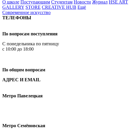
О школе
Поступающим
Студентам
Новости
Журнал
HSE ART
GALLERY
STORE
CREATIVE HUB
Ещё
Современное искусство
ТЕЛЕФОНЫ
+7 499 444-02-84
По вопросам поступления
С понедельника по пятницу
с 10:00 до 18:00
+7
495 621-87-11
По общим вопросам
АДРЕС И EMAIL
Малая Пионерская ул., 12
Метро Павелецкая
Измайловское шоссе, 44с2
Метро Семёновская