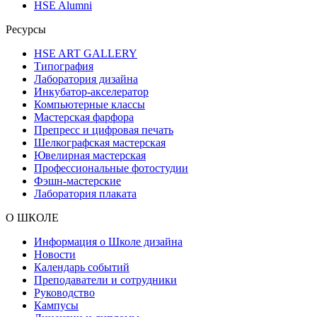
HSE Alumni
Ресурсы
HSE ART GALLERY
Типография
Лаборатория дизайна
Инкубатор-акселератор
Компьютерные классы
Мастерская фарфора
Препресс и цифровая печать
Шелкографская мастерская
Ювелирная мастерская
Профессиональные фотостудии
Фэшн-мастерские
Лаборатория плаката
О ШКОЛЕ
Информация о Школе дизайна
Новости
Календарь событий
Преподаватели и сотрудники
Руководство
Кампусы