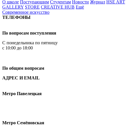
О школе
Поступающим
Студентам
Новости
Журнал
HSE ART
GALLERY
STORE
CREATIVE HUB
Ещё
Современное искусство
ТЕЛЕФОНЫ
+7 499 444-02-84
По вопросам поступления
С понедельника по пятницу
с 10:00 до 18:00
+7
495 621-87-11
По общим вопросам
АДРЕС И EMAIL
Малая Пионерская ул., 12
Метро Павелецкая
Измайловское шоссе, 44с2
Метро Семёновская