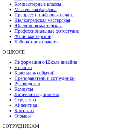
Компьютерные классы
Мастерская фарфора
Препресс и цифровая печать
Шелкографская мастерская
Ювелирная мастерская
Профессиональные фотостудии
Фэшн-мастерские
Лаборатория плаката
О ШКОЛЕ
Информация о Школе дизайна
Новости
Календарь событий
Преподаватели и сотрудники
Руководство
Кампусы
Лицензии и дипломы
Структура
Айдентика
Контакты
Отзывы
СОТРУДНИКАМ