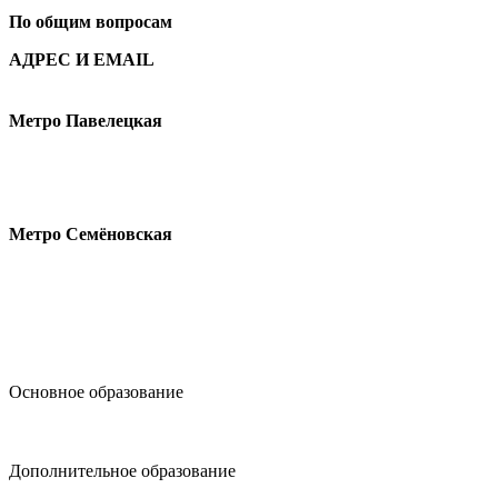
По общим вопросам
АДРЕС И EMAIL
Малая Пионерская ул., 12
Метро Павелецкая
Измайловское шоссе, 44с2
Метро Семёновская
design@hse.ru
Основное образование
dop-design@hse.ru
Дополнительное образование