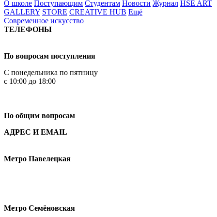
О школе
Поступающим
Студентам
Новости
Журнал
HSE ART
GALLERY
STORE
CREATIVE HUB
Ещё
Современное искусство
ТЕЛЕФОНЫ
+7 499 444-02-84
По вопросам поступления
С понедельника по пятницу
с 10:00 до 18:00
+7
495 621-87-11
По общим вопросам
АДРЕС И EMAIL
Малая Пионерская ул., 12
Метро Павелецкая
Измайловское шоссе, 44с2
Метро Семёновская