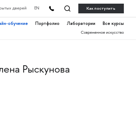
Как поступить
рытых дверей
EN
айн-обучение
Портфолио
Лаборатории
Все курсы
Современное искусство
лена Рыскунова