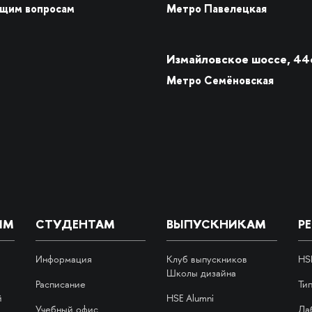
бщим вопросам
Метро Павелецкая
Измайловское шоссе, 44
Метро Семёновская
ИМ
СТУДЕНТАМ
ВЫПУСКНИКАМ
Р
Информация
Клуб выпускников
HS
Школы дизайна
Расписание
Ти
й
HSE Alumni
Учебный офис
Ла