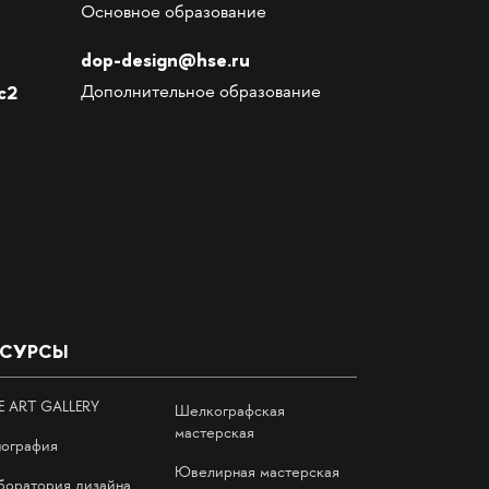
Основное образование
dop-design@hse.ru
с2
Дополнительное образование
ЕСУРСЫ
E ART GALLERY
Шелкографская
мастерская
пография
Ювелирная мастерская
боратория дизайна