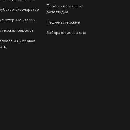
Профессиональные
кубатор-акселератор
фотостудии
мпьютерные классы
Фэшн-мастерские
стерская фарфора
Лаборатория плаката
епресс и цифровая
ать