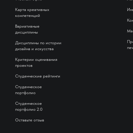
Карта креативных
Ин
компетенций
Ко
Вариативные
Ма
дисциплины
Пр
Дисциплины по истории
печ
дизайна и искусства
Критерии оценивания
проектов
Студенческие рейтинги
Студенческое
портфолио
Студенческое
портфолио 2.0
Оставьте отзыв