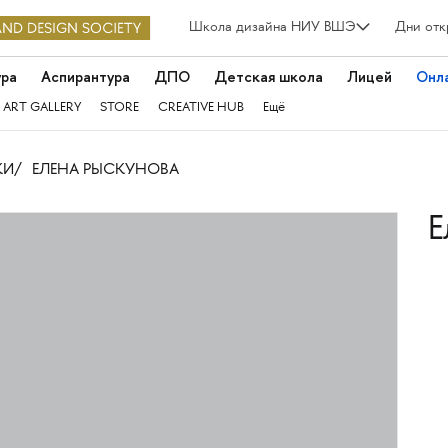
Школа дизайна НИУ ВШЭ
Дни отк
ура
Аспирантура
ДПО
Детская школа
Лицей
Онл
 ART GALLERY
STORE
CREATIVE HUB
Ещё
КИ
ЕЛЕНА РЫСКУНОВА
Е