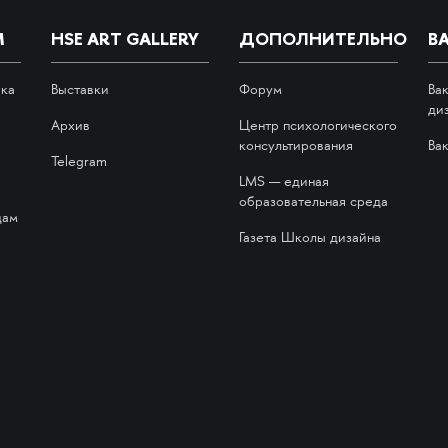
М
HSE ART GALLERY
ДОПОЛНИТЕЛЬНО
В
ика
Выставки
Форум
Ва
ди
Архив
Центр психологического
консультирования
Ва
Telegram
LMS — единая
образовательная среда
дам
Газета Школы дизайна