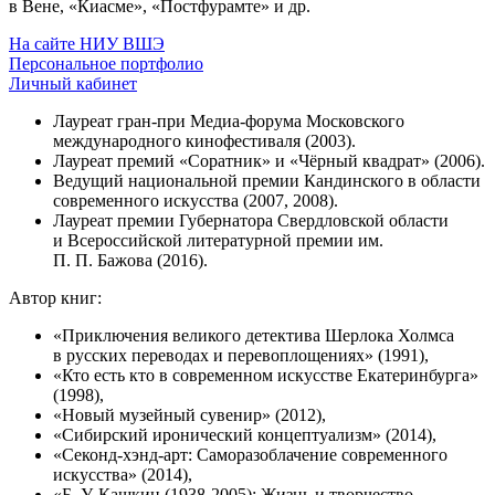
в Вене, «Киасме», «Постфурамте» и др.
На сайте НИУ ВШЭ
Персональное портфолио
Личный кабинет
Лауреат гран-при Медиа-форума Московского
международного кинофестиваля (2003).
Лауреат премий «Соратник» и «Чёрный квадрат» (2006).
Ведущий национальной премии Кандинского в области
современного искусства (2007, 2008).
Лауреат премии Губернатора Свердловской области
и Всероссийской литературной премии им.
П. П. Бажова (2016).
Автор книг:
«Приключения великого детектива Шерлока Холмса
в русских переводах и перевоплощениях» (1991),
«Кто есть кто в современном искусстве Екатеринбурга»
(1998),
«Новый музейный сувенир» (2012),
«Сибирский иронический концептуализм» (2014),
«Секонд-хэнд-арт: Саморазоблачение современного
искусства» (2014),
«Б. У. Кашкин (1938-2005): Жизнь и творчество