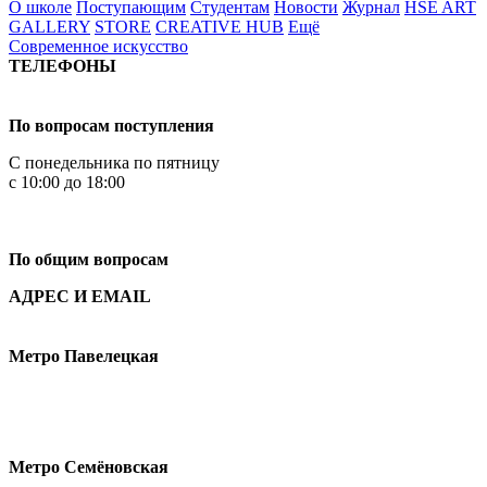
О школе
Поступающим
Студентам
Новости
Журнал
HSE ART
GALLERY
STORE
CREATIVE HUB
Ещё
Современное искусство
ТЕЛЕФОНЫ
+7 499 444-02-84
По вопросам поступления
С понедельника по пятницу
с 10:00 до 18:00
+7
495 621-87-11
По общим вопросам
АДРЕС И EMAIL
Малая Пионерская ул., 12
Метро Павелецкая
Измайловское шоссе, 44с2
Метро Семёновская