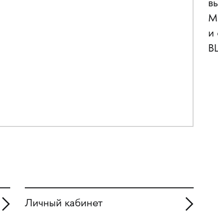
в
М
и
В
Личный кабинет