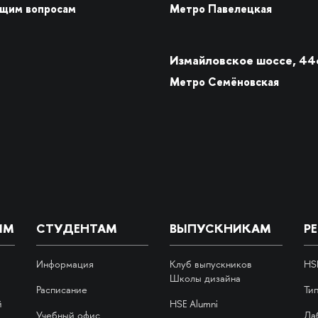
бщим вопросам
Метро Павелецкая
Измайловское шоссе, 44
Метро Семёновская
ИМ
СТУДЕНТАМ
ВЫПУСКНИКАМ
Р
Информация
Клуб выпускников
HS
Школы дизайна
Расписание
Ти
й
HSE Alumni
Учебный офис
Ла