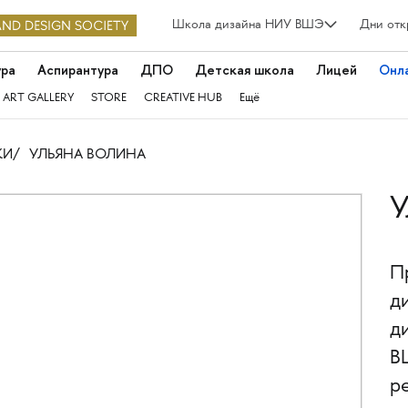
Школа дизайна НИУ ВШЭ
Дни отк
ура
Аспирантура
ДПО
Детская школа
Лицей
Онл
 ART GALLERY
STORE
CREATIVE HUB
Ещё
КИ
УЛЬЯНА ВОЛИНА
У
П
д
д
В
р