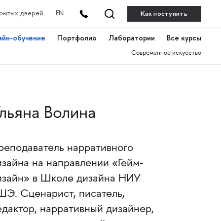
Как поступить
рытых дверей
EN
айн-обучение
Портфолио
Лаборатории
Все курсы
Современное искусство
льяна Волина
реподаватель нарративного
изайна на направлении «Гейм-
изайн» в Школе дизайна НИУ
ШЭ. Сценарист, писатель,
едактор, нарративный дизайнер,