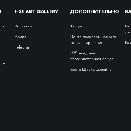
М
HSE ART GALLERY
ДОПОЛНИТЕЛЬНО
В
ика
Выставки
Форум
Ва
ди
Архив
Центр психологического
консультирования
Ва
Telegram
LMS — единая
образовательная среда
дам
Газета Школы дизайна