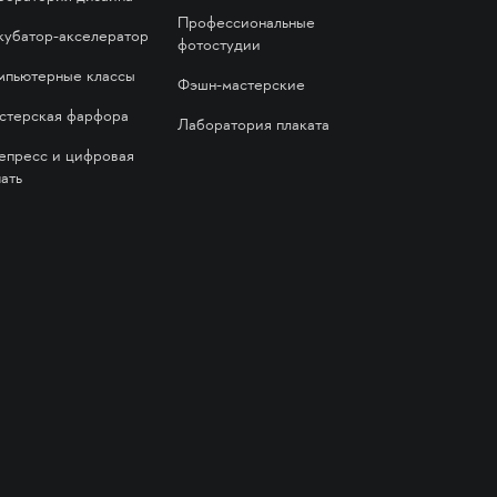
Профессиональные
кубатор-акселератор
фотостудии
мпьютерные классы
Фэшн-мастерские
стерская фарфора
Лаборатория плаката
епресс и цифровая
ать