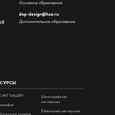
Основное образование
dop-design@hse.ru
с2
Дополнительное образование
ЕСУРСЫ
E ART GALLERY
Шелкографская
мастерская
пография
Ювелирная мастерская
боратория дизайна