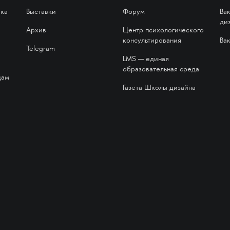
ика
Выставки
Форум
Ва
ди
Архив
Центр психологического
консультирования
Ва
Telegram
LMS — единая
образовательная среда
дам
Газета Школы дизайна