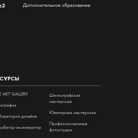
с2
Дополнительное образование
ЕСУРСЫ
E ART GALLERY
Шелкографская
мастерская
пография
Ювелирная мастерская
боратория дизайна
Профессиональные
кубатор-акселератор
фотостудии