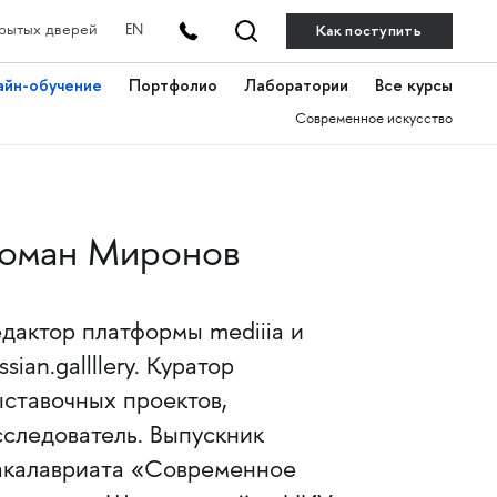
Как поступить
рытых дверей
EN
айн-обучение
Портфолио
Лаборатории
Все курсы
Современное искусство
оман Миронов
едактор платформы mediiia и
ssian.gallllery. Куратор
ыставочных проектов,
сследователь. Выпускник
акалавриата «Современное