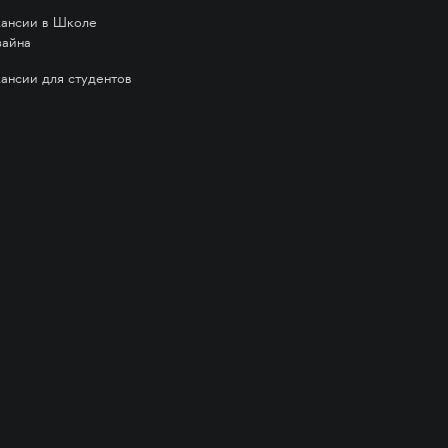
кансии в Школе
зайна
кансии для студентов