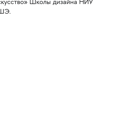
скусство» Школы дизайна НИУ
ШЭ.