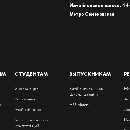
Измайловское шоссе, 44
Метро Семёновская
ИМ
СТУДЕНТАМ
ВЫПУСКНИКАМ
Р
Информация
Клуб выпускников
HS
Школы дизайна
Расписание
Ти
й
HSE Alumni
Учебный офис
Ла
Карта креативных
Ин
компетенций