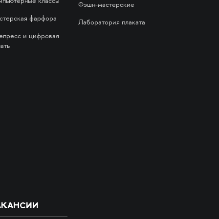
мпьютерные классы
Фэшн-мастерские
стерская фарфора
Лаборатория плаката
епресс и цифровая
ать
АКАНСИИ