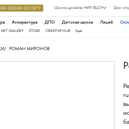
Школа дизайна НИУ ВШЭ
Дни отк
ура
Аспирантура
ДПО
Детская школа
Лицей
Онл
 ART GALLERY
STORE
CREATIVE HUB
Ещё
КИ
РОМАН МИРОНОВ
Р
Р
ru
в
и
б