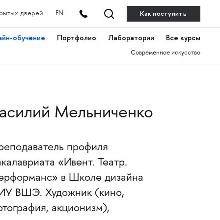
Как поступить
рытых дверей
EN
айн-обучение
Портфолио
Лаборатории
Все курсы
Современное искусство
асилий Мельниченко
реподаватель профиля
акалавриата «Ивент. Театр.
ерформанс» в Школе дизайна
ИУ ВШЭ. Художник (кино,
отография, акционизм),