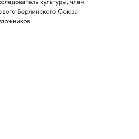
сследователь культуры, член
ового Берлинского Союза
удожников.