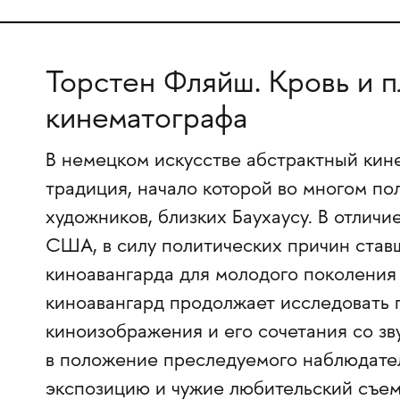
Торстен Фляйш. Кровь и п
кинематографа
В немецком искусстве абстрактный ки
традиция, начало которой во многом п
художников, близких Баухаусу. В отличи
США, в силу политических причин ставш
киноавангарда для молодого поколения
киноавангард продолжает исследовать 
киноизображения и его сочетания со зв
в положение преследуемого наблюдател
экспозицию и чужие любительский съе