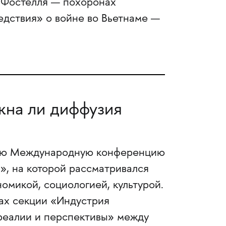
 Фостелля — похоронах
Бедствия» о войне во Вьетнаме —
жна ли диффузия
тую Международную конференцию
а», на которой рассматривался
омикой, социологией, культурой.
ках секции «Индустрия
 реалии и перспективы» между