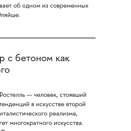
вает об одном из современных
Фляйше.
р с бетоном как
ого
Фостелль — человек, стоявший
енденций в искусстве второй
италистического реализма,
ет многократного искусства.