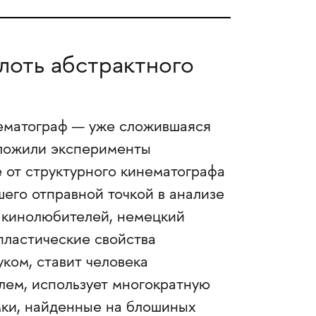
лоть абстрактного
нематограф — уже сложившаяся
оложили эксперименты
е от структурного кинематографа
его отправной точкой в анализе
 кинолюбителей, немецкий
пластические свойства
уком, ставит человека
ем, использует многократную
мки, найденные на блошиных