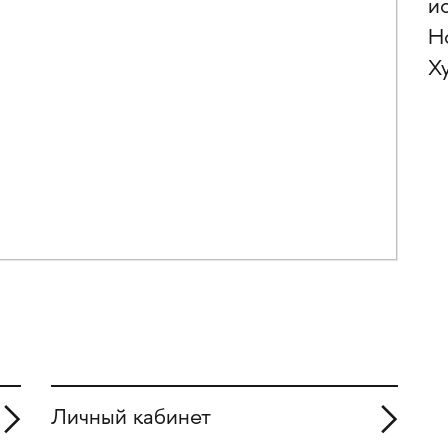
и
Н
Х
Личный кабинет