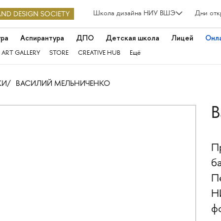
Школа дизайна НИУ ВШЭ
Дни отк
ура
Аспирантура
ДПО
Детская школа
Лицей
Онл
 ART GALLERY
STORE
CREATIVE HUB
Ещё
КИ
ВАСИЛИЙ МЕЛЬНИЧЕНКО
В
П
б
П
Н
ф