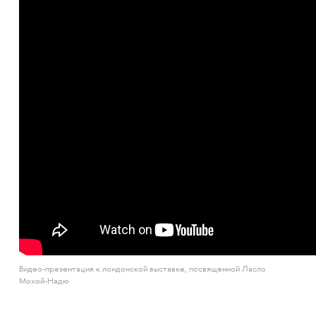
Видео-презентация к лондонской выставке, посвященной Ласло
Мохой-Надю