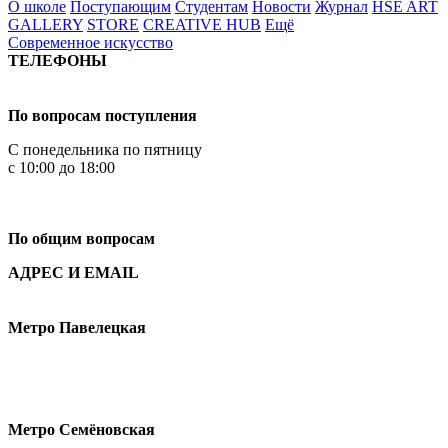
О школе
Поступающим
Студентам
Новости
Журнал
HSE ART
GALLERY
STORE
CREATIVE HUB
Ещё
Современное искусство
ТЕЛЕФОНЫ
+7 499 444-02-84
По вопросам поступления
С понедельника по пятницу
с 10:00 до 18:00
+7
495 621-87-11
По общим вопросам
АДРЕС И EMAIL
Малая Пионерская ул., 12
Метро Павелецкая
Измайловское шоссе, 44с2
Метро Семёновская