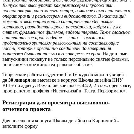
Выпускники выступают как режиссеры и художники-
постановщики кино малого метра, а многие сами становятся
операторами и режиссерами видеомонтажа. В настоящий
момент в экспозицию вошли сценарные этюды, эскизы
костюмов, разработки героев, раскадровки, кадры из уже
снятых фрагментов фильмов, видеоинтервью. Такое сложное
синтетическое произведение — кино — оказалось
представлено зрителям разложенным на составляющие
части, которые органично соединены до завершения
монтажа бывают только в голове режиссера».
На дипломе
выпускники покажут не только персонально снятые фильмы,
но и совместное кино-театральное событие.
Творческие работы студентов II и IV курсов можно увидеть
до 30 января
на выставке в корпусе Школы дизайна НИУ
ВШЭ по адресу: Измайловское шоссе, 44с2, 2 этаж, open space,
пространство профиля «Ивент-дизайн. Театр. Перформанс».
Регистрация для просмотра выставочно-
отчетного проекта
Для посещения корпуса Школы дизайна на Кирпичной -
заполните форму