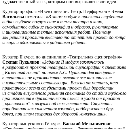
художественный язык, которым они выражают свои идеи.
Куратор профиля «Ивент-дизайн. Театр. Перформанс»
Эмма
Васильева
отметила:
«В этом модуле в проектах студентов
видно глубокое погружение в темы театра и кино,
самобытное видение сценографии и образов, рукотворные
и инновационные техники исполнения работ. Поэтому
мы решили продлить выставочно-отчетный проект до конца
января и вдохновляться работами ребят».
Куратор II курса по дисциплине «Театральная сценография»
Степан Лукьянов
:
«Задание II модуля заключалось
в разработке проекта театральной сценографии к спектаклю
„Каменный гость“ по пьесе А.С. Пушкина для внедрения
в театральное производство, включая все технические
и концептуальные составляющие. Важно отметить, что
практически всеми студентами проект был доработан
из стадии визуального решения спектакля до стадии глубокого
проникновения в драматический смысл и ухода от простой
„красивости“ к визуальной осмысленности. Студенты
поработали как сплоченная команда, поддерживали друг
друга, при этом сохраняя дух здоровой конкуренции».
Куратор выпускного IV курса
Василий Мельниченко
:
«Студенты подготовили выставку „Деконструкция фильма“.