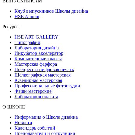
ВЫПУСКНИКАМ
Клуб выпускников Школы дизайна
HSE Alumni
Ресурсы
HSE ART GALLERY
Типография
Лаборатория дизайна
Инкубатор-акселератор
Компьютерные классы
Мастерская фарфора
Препресс и цифровая печать
Шелкографская мастерская
Ювелирная мастерская
Профессиональные фотостудии
Фэшн-мастерские
Лаборатория плаката
О ШКОЛЕ
Информация о Школе дизайна
Новости
Календарь событий
Преподаватели и сотрудники