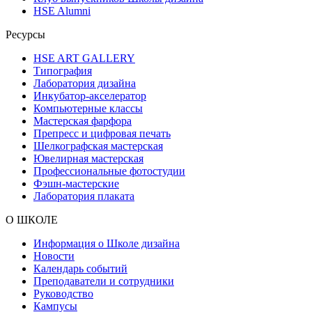
HSE Alumni
Ресурсы
HSE ART GALLERY
Типография
Лаборатория дизайна
Инкубатор-акселератор
Компьютерные классы
Мастерская фарфора
Препресс и цифровая печать
Шелкографская мастерская
Ювелирная мастерская
Профессиональные фотостудии
Фэшн-мастерские
Лаборатория плаката
О ШКОЛЕ
Информация о Школе дизайна
Новости
Календарь событий
Преподаватели и сотрудники
Руководство
Кампусы