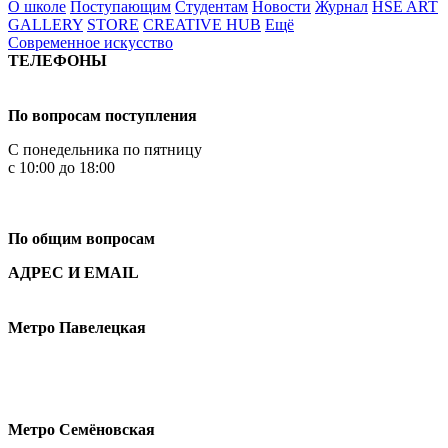
О школе
Поступающим
Студентам
Новости
Журнал
HSE ART
GALLERY
STORE
CREATIVE HUB
Ещё
Современное искусство
ТЕЛЕФОНЫ
+7 499 444-02-84
По вопросам поступления
С понедельника по пятницу
с 10:00 до 18:00
+7
495 621-87-11
По общим вопросам
АДРЕС И EMAIL
Малая Пионерская ул., 12
Метро Павелецкая
Измайловское шоссе, 44с2
Метро Семёновская