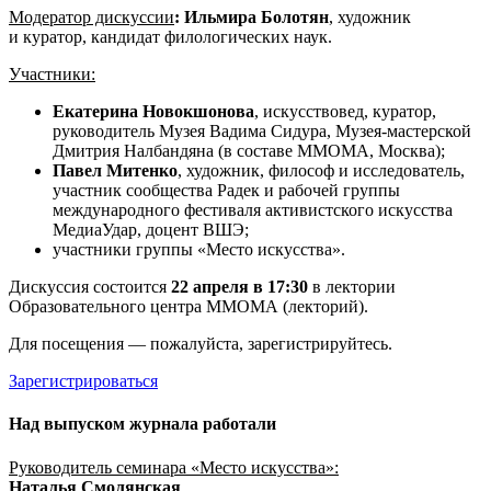
Модератор дискуссии
:
Ильмира Болотян
, художник
и куратор, кандидат филологических наук.
Участники:
Екатерина Новокшонова
, искусствовед, куратор,
руководитель Музея Вадима Сидура, Музея-мастерской
Дмитрия Налбандяна (в составе ММОМА, Москва);
Павел Митенко
, художник, философ и исследователь,
участник сообщества Радек и рабочей группы
международного фестиваля активистского искусства
МедиаУдар, доцент ВШЭ;
участники группы «Место искусства».
Дискуссия состоится
22 апреля в 17:30
в лектории
Образовательного центра ММОМА (лекторий).
Для посещения — пожалуйста, зарегистрируйтесь.
Зарегистрироваться
Над выпуском журнала работали
Руководитель семинара «Место искусства»:
Наталья Смолянская