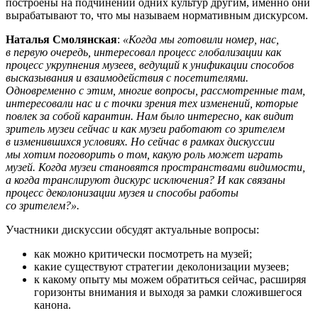
построены на подчинении одних культур другим, именно они
вырабатывают то, что мы называем нормативным дискурсом.
Наталья Смолянская
:
«Когда мы готовили номер, нас,
в первую очередь, интересовал процесс глобализации как
процесс укрупнения музеев, ведущий к унификации способов
высказывания и взаимодействия с посетителями.
Одновременно с этим, многие вопросы, рассмотренные там,
интересовали нас и с точки зрения тех изменений, которые
повлек за собой карантин. Нам было интересно, как видит
зритель музеи сейчас и как музеи работают со зрителем
в изменившихся условиях. Но сейчас в рамках дискуссии
мы хотим поговорить о том, какую роль может играть
музей. Когда музеи становятся пространствами видимости,
а когда транслируют дискурс исключения? И как связаны
процесс деколонизации музея и способы работы
со зрителем?».
Участники дискуссии обсудят актуальные вопросы:
как можно критически посмотреть на музей;
какие существуют стратегии деколонизации музеев;
к какому опыту мы можем обратиться сейчас, расширяя
горизонты внимания и выходя за рамки сложившегося
канона.