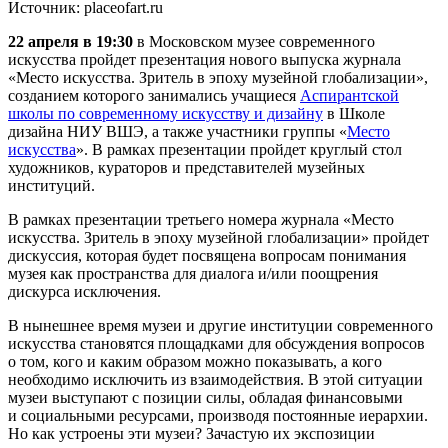
Источник: placeofart.ru
22 апреля в 19:30
в Московском музее современного
искусства пройдет презентация нового выпуска журнала
«Место искусства. Зритель в эпоху музейной глобализации»,
созданием которого занимались учащиеся
Аспирантской
школы по современному искусству и дизайну
в Школе
дизайна НИУ ВШЭ, а также участники группы «
Место
искусства
». В рамках презентации пройдет круглый стол
художников, кураторов и представителей музейных
институций.
В рамках презентации третьего номера журнала «Место
искусства. Зритель в эпоху музейной глобализации» пройдет
дискуссия, которая будет посвящена вопросам понимания
музея как пространства для диалога и/или поощрения
дискурса исключения.
В нынешнее время музеи и другие институции современного
искусства становятся площадками для обсуждения вопросов
о том, кого и каким образом можно показывать, а кого
необходимо исключить из взаимодействия. В этой ситуации
музеи выступают с позиции силы, обладая финансовыми
и социальными ресурсами, производя постоянные иерархии.
Но как устроены эти музеи? Зачастую их экспозиции