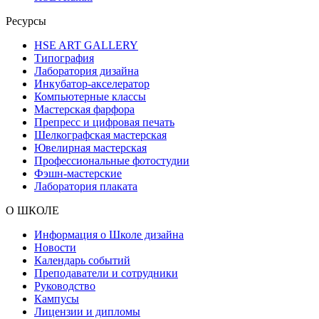
Ресурсы
HSE ART GALLERY
Типография
Лаборатория дизайна
Инкубатор-акселератор
Компьютерные классы
Мастерская фарфора
Препресс и цифровая печать
Шелкографская мастерская
Ювелирная мастерская
Профессиональные фотостудии
Фэшн-мастерские
Лаборатория плаката
О ШКОЛЕ
Информация о Школе дизайна
Новости
Календарь событий
Преподаватели и сотрудники
Руководство
Кампусы
Лицензии и дипломы