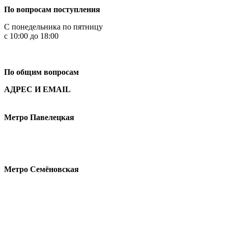
По вопросам поступления
С понедельника по пятницу
с 10:00 до 18:00
+7
495 621-87-11
По общим вопросам
АДРЕС И EMAIL
Малая Пионерская ул., 12
Метро Павелецкая
Измайловское шоссе, 44с2
Метро Семёновская
design@hse.ru