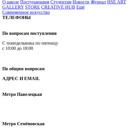
О школе
Поступающим
Студентам
Новости
Журнал
HSE ART
GALLERY
STORE
CREATIVE HUB
Ещё
Современное искусство
ТЕЛЕФОНЫ
+7 499 444-02-84
По вопросам поступления
С понедельника по пятницу
с 10:00 до 18:00
+7
495 621-87-11
По общим вопросам
АДРЕС И EMAIL
Малая Пионерская ул., 12
Метро Павелецкая
Измайловское шоссе, 44с2
Метро Семёновская