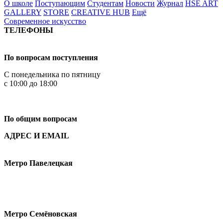
О школе
Поступающим
Студентам
Новости
Журнал
HSE ART
GALLERY
STORE
CREATIVE HUB
Ещё
Современное искусство
ТЕЛЕФОНЫ
+7 499 444-02-84
По вопросам поступления
С понедельника по пятницу
с 10:00 до 18:00
+7
495 621-87-11
По общим вопросам
АДРЕС И EMAIL
Малая Пионерская ул., 12
Метро Павелецкая
Измайловское шоссе, 44с2
Метро Семёновская