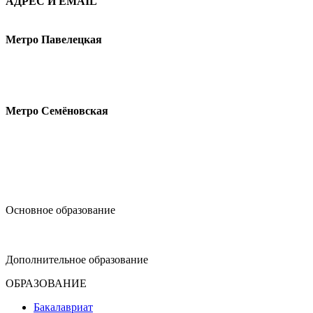
АДРЕС И EMAIL
Малая Пионерская ул., 12
Метро Павелецкая
Измайловское шоссе, 44с2
Метро Семёновская
design@hse.ru
Основное образование
dop-design@hse.ru
Дополнительное образование
ОБРАЗОВАНИЕ
Бакалавриат