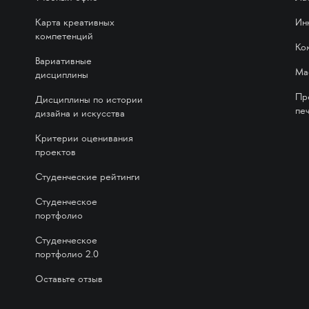
Карта креативных
Ин
компетенций
Ко
Вариативные
Ма
дисциплины
Пр
Дисциплины по истории
печ
дизайна и искусства
Критерии оценивания
проектов
Студенческие рейтинги
Студенческое
портфолио
Студенческое
портфолио 2.0
Оставьте отзыв