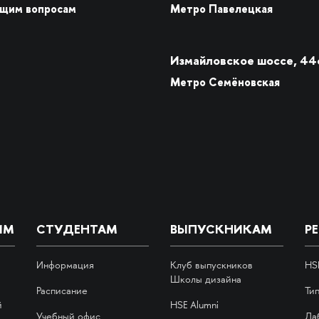
бщим вопросам
Метро Павелецкая
Измайловское шоссе, 44
Метро Семёновская
ИМ
СТУДЕНТАМ
ВЫПУСКНИКАМ
Р
Информация
Клуб выпускников
HS
Школы дизайна
Расписание
Ти
й
HSE Alumni
Учебный офис
Ла