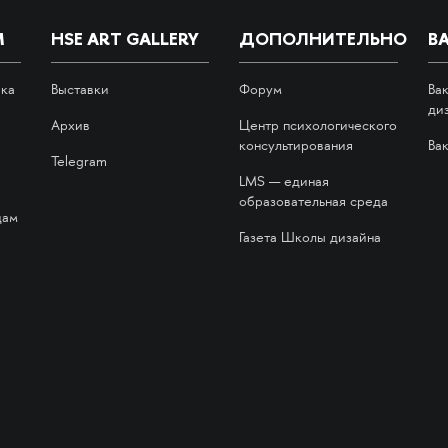
М
HSE ART GALLERY
ДОПОЛНИТЕЛЬНО
В
ика
Выставки
Форум
Ва
ди
Архив
Центр психологического
консультирования
Ва
Telegram
LMS — единая
образовательная среда
дам
Газета Школы дизайна