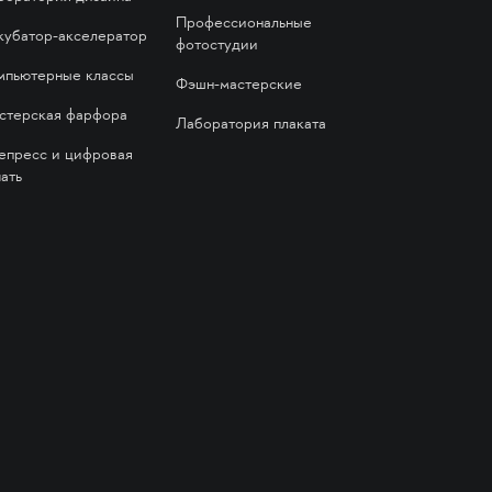
Профессиональные
кубатор-акселератор
фотостудии
мпьютерные классы
Фэшн-мастерские
стерская фарфора
Лаборатория плаката
епресс и цифровая
ать