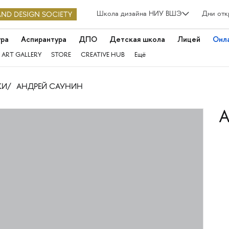
Школа дизайна НИУ ВШЭ
Дни отк
ура
Аспирантура
ДПО
Детская школа
Лицей
Онл
 ART GALLERY
STORE
CREATIVE HUB
Ещё
КИ
АНДРЕЙ САУНИН
А