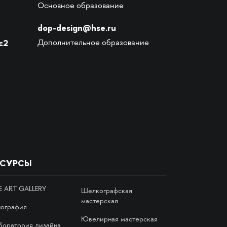
Основное образование
dop-design@hse.ru
с2
Дополнительное образование
ЕСУРСЫ
E ART GALLERY
Шелкографская
мастерская
пография
Ювелирная мастерская
боратория дизайна