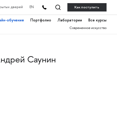
Как поступить
рытых дверей
EN
айн-обучение
Портфолио
Лаборатории
Все курсы
Современное искусство
ндрей Саунин