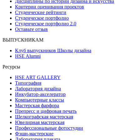
Дисциплины по истории дизайна и искусства
Критерии оценивания проектов
Студенческие рейтинги
Студенческое портфолио
Студенческое портфолио 2.0
Оставьте отзыв
ВЫПУСКНИКАМ
Клуб выпускников Школы дизайна
HSE Alumni
Ресурсы
HSE ART GALLERY
Типография
Лаборатория дизайна
Инкубатор-акселератор
Компьютерные классы
Мастерская фарфора
Препресс и цифровая печать
Шелкографская мастерская
Ювелирная мастерская
Профессиональные фотостудии
Фэшн-мастерские
Лаборатория плаката