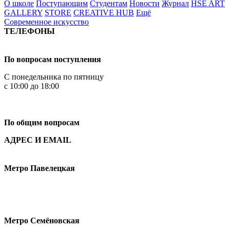
О школе
Поступающим
Студентам
Новости
Журнал
HSE ART
GALLERY
STORE
CREATIVE HUB
Ещё
Современное искусство
ТЕЛЕФОНЫ
+7 499 444-02-84
По вопросам поступления
С понедельника по пятницу
с 10:00 до 18:00
+7
495 621-87-11
По общим вопросам
АДРЕС И EMAIL
Малая Пионерская ул., 12
Метро Павелецкая
Измайловское шоссе, 44с2
Метро Семёновская