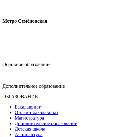
Измайловское шоссе, 44с2
Метро Семёновская
design@hse.ru
Основное образование
dop-design@hse.ru
Дополнительное образование
ОБРАЗОВАНИЕ
Бакалавриат
Онлайн-бакалавриат
Магистратура
Дополнительное образование
Детская школа
Аспирантура