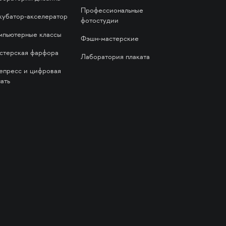
Профессиональные
кубатор-акселератор
фотостудии
мпьютерные классы
Фэшн-мастерские
стерская фарфора
Лаборатория плаката
епресс и цифровая
ать