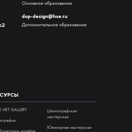
Основное образование
dop-design@hse.ru
с2
Дополнительное образование
ЕСУРСЫ
E ART GALLERY
Шелкографская
мастерская
пография
Ювелирная мастерская
боратория дизайна