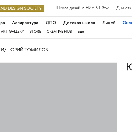
Школа дизайна НИУ ВШЭ
Дни отк
ура
Аспирантура
ДПО
Детская школа
Лицей
Онл
 ART GALLERY
STORE
CREATIVE HUB
Ещё
КИ
ЮРИЙ ТОМИЛОВ
Ю