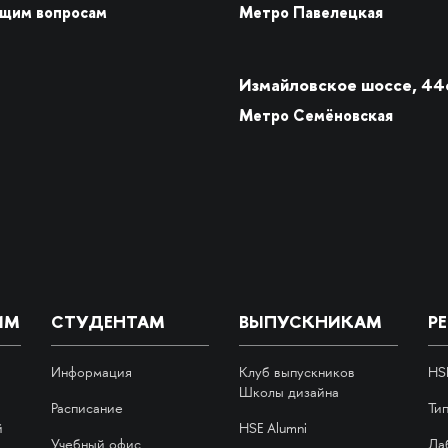
бщим вопросам
Метро Павелецкая
Измайловское шоссе, 44
Метро Семёновская
ИМ
СТУДЕНТАМ
ВЫПУСКНИКАМ
Р
Информация
Клуб выпускников
HS
Школы дизайна
Расписание
Ти
й
HSE Alumni
Учебный офис
Ла