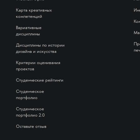
Карта креативных
Ин
компетенций
Ко
Вариативные
Ма
дисциплины
Пр
Дисциплины по истории
печ
дизайна и искусства
Критерии оценивания
проектов
Студенческие рейтинги
Студенческое
портфолио
Студенческое
портфолио 2.0
Оставьте отзыв