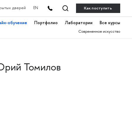
Как поступить
рытых дверей
EN
айн-обучение
Портфолио
Лаборатории
Все курсы
Современное искусство
рий Томилов