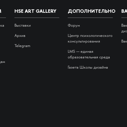
М
HSE ART GALLERY
ДОПОЛНИТЕЛЬНО
В
ика
Выставки
Форум
Ва
ди
Архив
Центр психологического
консультирования
Ва
Telegram
LMS — единая
образовательная среда
дам
Газета Школы дизайна