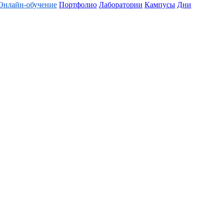
Онлайн-обучение
Портфолио
Лаборатории
Кампусы
Дни