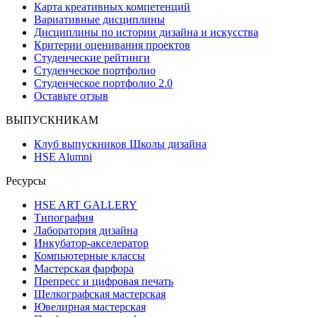
Карта креативных компетенций
Вариативные дисциплины
Дисциплины по истории дизайна и искусства
Критерии оценивания проектов
Студенческие рейтинги
Студенческое портфолио
Студенческое портфолио 2.0
Оставьте отзыв
ВЫПУСКНИКАМ
Клуб выпускников Школы дизайна
HSE Alumni
Ресурсы
HSE ART GALLERY
Типография
Лаборатория дизайна
Инкубатор-акселератор
Компьютерные классы
Мастерская фарфора
Препресс и цифровая печать
Шелкографская мастерская
Ювелирная мастерская