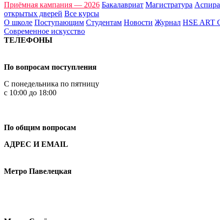
Приёмная кампания — 2026
Бакалавриат
Магистратура
Аспира
открытых дверей
Все курсы
О школе
Поступающим
Студентам
Новости
Журнал
HSE ART
Современное искусство
ТЕЛЕФОНЫ
+7 499 444-02-84
По вопросам поступления
С понедельника по пятницу
с 10:00 до 18:00
+7
495 621-87-11
По общим вопросам
АДРЕС И EMAIL
Малая Пионерская ул., 12
Метро Павелецкая
Измайловское шоссе, 44с2