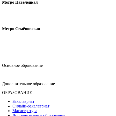
Метро Павелецкая
Измайловское шоссе, 44с2
Метро Семёновская
design@hse.ru
Основное образование
dop-design@hse.ru
Дополнительное образование
ОБРАЗОВАНИЕ
Бакалавриат
Онлайн-бакалавриат
Магистратура
Дополнительное образование