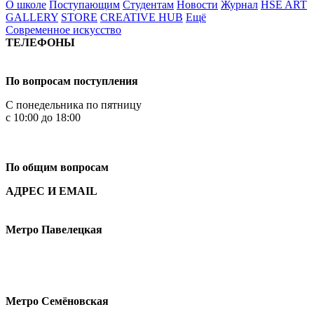
О школе
Поступающим
Студентам
Новости
Журнал
HSE ART
GALLERY
STORE
CREATIVE HUB
Ещё
Современное искусство
ТЕЛЕФОНЫ
+7 499 444-02-84
По вопросам поступления
С понедельника по пятницу
с 10:00 до 18:00
+7
495 621-87-11
По общим вопросам
АДРЕС И EMAIL
Малая Пионерская ул., 12
Метро Павелецкая
Измайловское шоссе, 44с2
Метро Семёновская