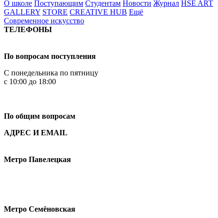
О школе
Поступающим
Студентам
Новости
Журнал
HSE ART
GALLERY
STORE
CREATIVE HUB
Ещё
Современное искусство
ТЕЛЕФОНЫ
+7 499 444-02-84
По вопросам поступления
С понедельника по пятницу
с 10:00 до 18:00
+7
495 621-87-11
По общим вопросам
АДРЕС И EMAIL
Малая Пионерская ул., 12
Метро Павелецкая
Измайловское шоссе, 44с2
Метро Семёновская