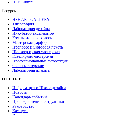
HSE Alumni
Ресурсы
HSE ART GALLERY
Типография
Лаборатория дизайна
Инкубатор-акселератор
Компьютерные классы
Мастерская фарфора
Препресс и цифровая печать
Шелкографская мастерская
Ювелирная мастерская
Профессиональные фотостудии
Фэшн-мастерские
Лаборатория плаката
О ШКОЛЕ
Информация о Школе дизайна
Новости
Календарь событий
Преподаватели и сотрудники
Руководство
Кампусы