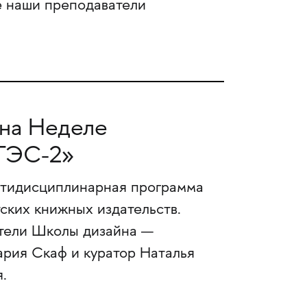
е наши преподаватели
 на Неделе
«ГЭС-2»
ьтидисциплинарная программа
ских книжных издательств.
атели Школы дизайна —
рия Скаф и куратор Наталья
.