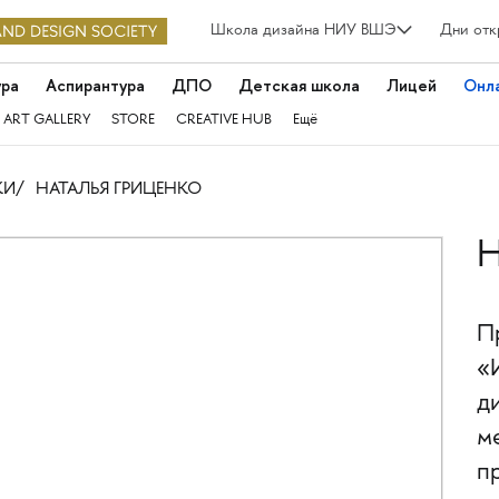
Школа дизайна НИУ ВШЭ
Дни отк
ура
Аспирантура
ДПО
Детская школа
Лицей
Онл
 ART GALLERY
STORE
CREATIVE HUB
Ещё
КИ
НАТАЛЬЯ ГРИЦЕНКО
Н
П
«
д
м
п