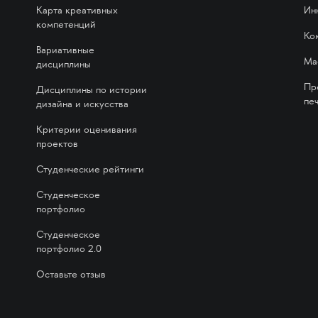
Карта креативных
Ин
компетенций
Ко
Вариативные
Ма
дисциплины
Пр
Дисциплины по истории
печ
дизайна и искусства
Критерии оценивания
проектов
Студенческие рейтинги
Студенческое
портфолио
Студенческое
портфолио 2.0
Оставьте отзыв