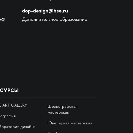
dop-design@hse.ru
с2
Дополнительное образование
ЕСУРСЫ
E ART GALLERY
Шелкографская
мастерская
пография
Ювелирная мастерская
боратория дизайна