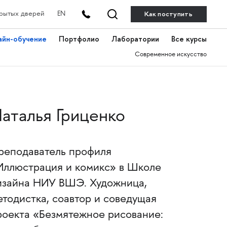
Как поступить
рытых дверей
EN
айн-обучение
Портфолио
Лаборатории
Все курсы
Современное искусство
аталья Гриценко
реподаватель профиля
Иллюстрация и комикс» в Школе
изайна НИУ ВШЭ. Художница,
етодистка, соавтор и соведущая
роекта «Безмятежное рисование: