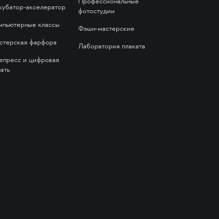
Профессиональные
кубатор-акселератор
фотостудии
мпьютерные классы
Фэшн-мастерские
стерская фарфора
Лаборатория плаката
епресс и цифровая
ать