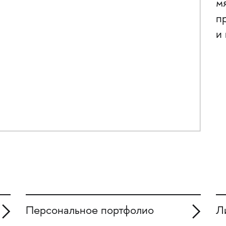
м
п
и
Персональное портфолио
Л