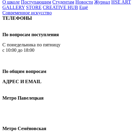
О школе
Поступающим
Студентам
Новости
Журнал
HSE ART
GALLERY
STORE
CREATIVE HUB
Ещё
Современное искусство
ТЕЛЕФОНЫ
+7 499 444-02-84
По вопросам поступления
С понедельника по пятницу
с 10:00 до 18:00
+7
495 621-87-11
По общим вопросам
АДРЕС И EMAIL
Малая Пионерская ул., 12
Метро Павелецкая
Измайловское шоссе, 44с2
Метро Семёновская