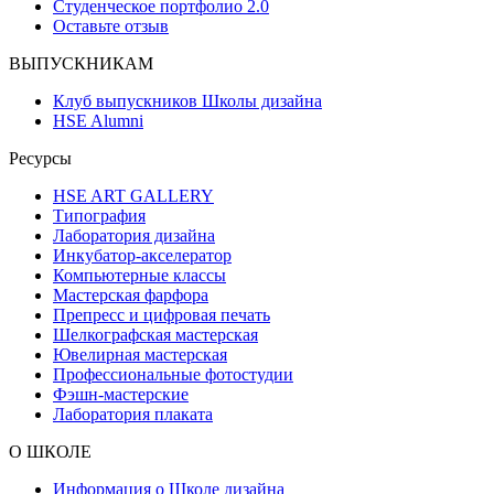
Студенческое портфолио 2.0
Оставьте отзыв
ВЫПУСКНИКАМ
Клуб выпускников Школы дизайна
HSE Alumni
Ресурсы
HSE ART GALLERY
Типография
Лаборатория дизайна
Инкубатор-акселератор
Компьютерные классы
Мастерская фарфора
Препресс и цифровая печать
Шелкографская мастерская
Ювелирная мастерская
Профессиональные фотостудии
Фэшн-мастерские
Лаборатория плаката
О ШКОЛЕ
Информация о Школе дизайна