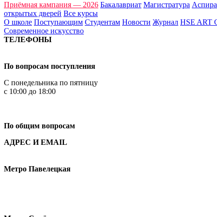
Приёмная кампания — 2026
Бакалавриат
Магистратура
Аспира
открытых дверей
Все курсы
О школе
Поступающим
Студентам
Новости
Журнал
HSE ART
Современное искусство
ТЕЛЕФОНЫ
+7 499 444-02-84
По вопросам поступления
С понедельника по пятницу
с 10:00 до 18:00
+7
495 621-87-11
По общим вопросам
АДРЕС И EMAIL
Малая Пионерская ул., 12
Метро Павелецкая
Измайловское шоссе, 44с2