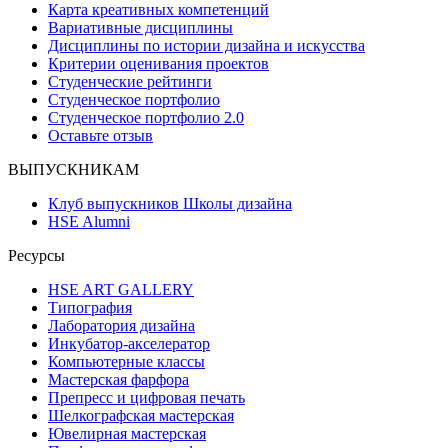
Карта креативных компетенций
Вариативные дисциплины
Дисциплины по истории дизайна и искусства
Критерии оценивания проектов
Студенческие рейтинги
Студенческое портфолио
Студенческое портфолио 2.0
Оставьте отзыв
ВЫПУСКНИКАМ
Клуб выпускников Школы дизайна
HSE Alumni
Ресурсы
HSE ART GALLERY
Типография
Лаборатория дизайна
Инкубатор-акселератор
Компьютерные классы
Мастерская фарфора
Препресс и цифровая печать
Шелкографская мастерская
Ювелирная мастерская