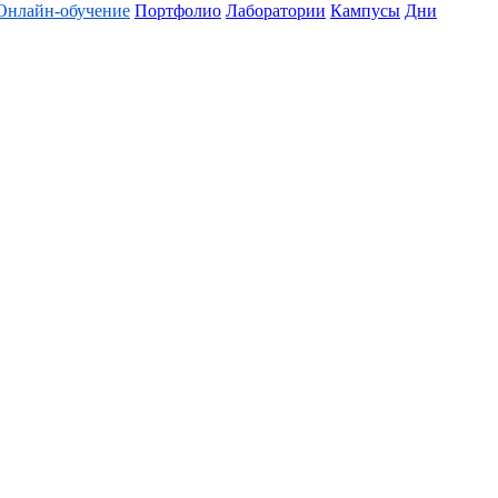
Онлайн-обучение
Портфолио
Лаборатории
Кампусы
Дни