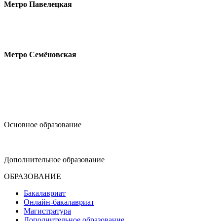
Метро Павелецкая
Измайловское шоссе, 44с2
Метро Семёновская
design@hse.ru
Основное образование
dop-design@hse.ru
Дополнительное образование
ОБРАЗОВАНИЕ
Бакалавриат
Онлайн-бакалавриат
Магистратура
Дополнительное образование