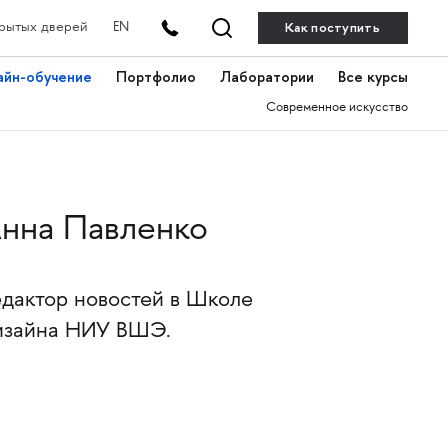
Как поступить
рытых дверей
EN
айн-обучение
Портфолио
Лаборатории
Все курсы
Современное искусство
нна Павленко
едактор новостей в Школе
изайна НИУ ВШЭ.