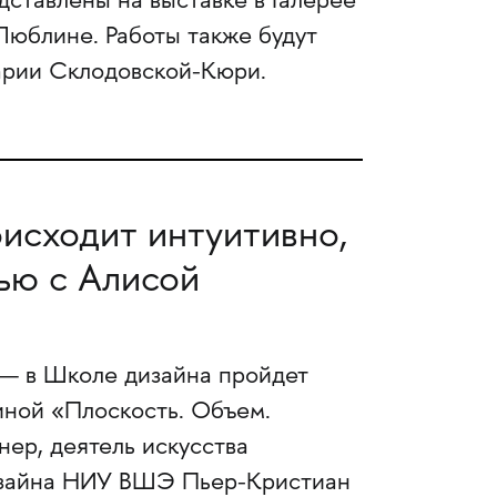
ставлены на выставке в Галерее
 Люблине. Работы также будут
арии Склодовской-Кюри.
исходит интуитивно,
ью с Алисой
а — в Школе дизайна пройдет
иной «Плоскость. Объем.
ер, деятель искусства
дизайна НИУ ВШЭ Пьер-Кристиан