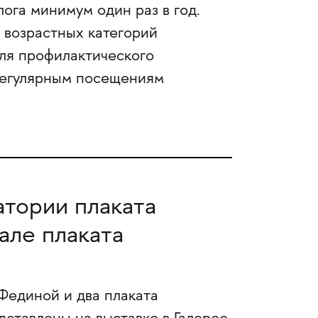
га минимум один раз в год.
возрастных категорий
ля профилактического
 регулярным посещениям
атории плаката
але плаката
Фединой и два плаката