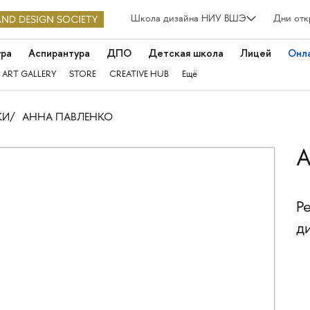
Школа дизайна НИУ ВШЭ
Дни отк
ура
Аспирантура
ДПО
Детская школа
Лицей
Онл
 ART GALLERY
STORE
CREATIVE HUB
Ещё
КИ
АННА ПАВЛЕНКО
А
Р
д