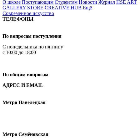
О школе
Поступающим
Студентам
Новости
Журнал
HSE ART
GALLERY
STORE
CREATIVE HUB
Ещё
Современное искусство
ТЕЛЕФОНЫ
+7 499 444-02-84
По вопросам поступления
С понедельника по пятницу
с 10:00 до 18:00
+7
495 621-87-11
По общим вопросам
АДРЕС И EMAIL
Малая Пионерская ул., 12
Метро Павелецкая
Измайловское шоссе, 44с2
Метро Семёновская