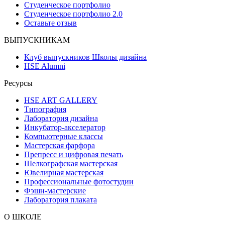
Студенческое портфолио
Студенческое портфолио 2.0
Оставьте отзыв
ВЫПУСКНИКАМ
Клуб выпускников Школы дизайна
HSE Alumni
Ресурсы
HSE ART GALLERY
Типография
Лаборатория дизайна
Инкубатор-акселератор
Компьютерные классы
Мастерская фарфора
Препресс и цифровая печать
Шелкографская мастерская
Ювелирная мастерская
Профессиональные фотостудии
Фэшн-мастерские
Лаборатория плаката
О ШКОЛЕ