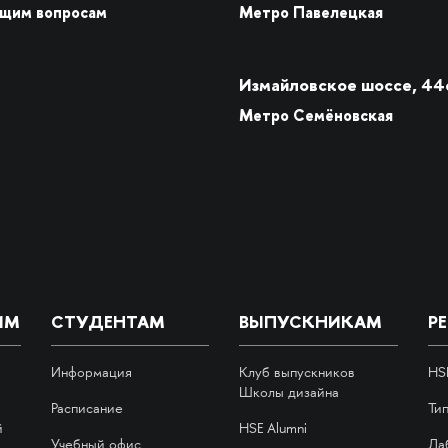
бщим вопросам
Метро Павелецкая
Измайловское шоссе, 44
Метро Семёновская
ИМ
СТУДЕНТАМ
ВЫПУСКНИКАМ
Р
Информация
Клуб выпускников
HS
Школы дизайна
Расписание
Ти
й
HSE Alumni
Учебный офис
Ла