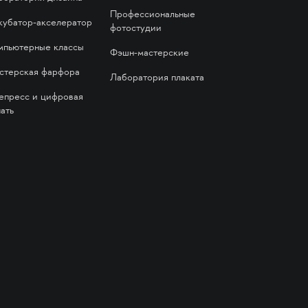
Профессиональные
кубатор-акселератор
фотостудии
мпьютерные классы
Фэшн-мастерские
стерская фарфора
Лаборатория плаката
епресс и цифровая
ать