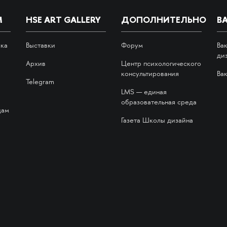
М
HSE ART GALLERY
ДОПОЛНИТЕЛЬНО
В
ика
Выставки
Форум
Ва
ди
Архив
Центр психологического
консультирования
Ва
Telegram
LMS — единая
образовательная среда
дам
Газета Школы дизайна