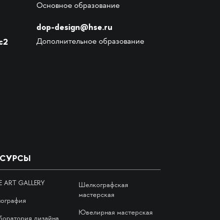
Основное образование
dop-design@hse.ru
с2
Дополнительное образование
ЕСУРСЫ
E ART GALLERY
Шелкографская
мастерская
пография
Ювелирная мастерская
боратория дизайна