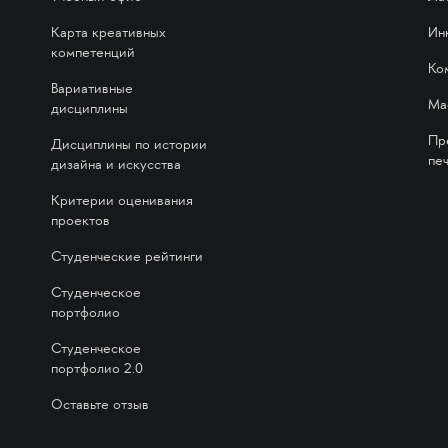
Карта креативных
Ин
компетенций
Ко
Вариативные
Ма
дисциплины
Пр
Дисциплины по истории
печ
дизайна и искусства
Критерии оценивания
проектов
Студенческие рейтинги
Студенческое
портфолио
Студенческое
портфолио 2.0
Оставьте отзыв