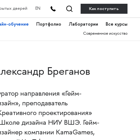
Как поступить
рытых дверей
EN
айн-обучение
Портфолио
Лаборатории
Все курсы
Современное искусство
лександр Бреганов
уратор направления «Гейм-
изайн», преподаватель
Креативного проектирования»
 Школе дизайна НИУ ВШЭ. Гейм-
изайнер компании KamaGames,