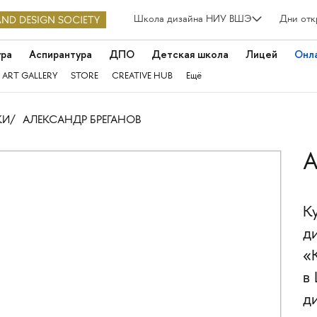
Школа дизайна НИУ ВШЭ
Дни отк
ура
Аспирантура
ДПО
Детская школа
Лицей
Онл
 ART GALLERY
STORE
CREATIVE HUB
Ещё
КИ
АЛЕКСАНДР БРЕГАНОВ
А
К
д
«
в
д