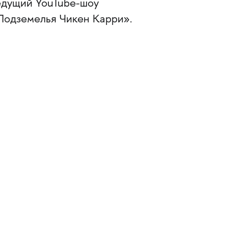
едущий YouTube-шоу
Подземелья Чикен Карри».