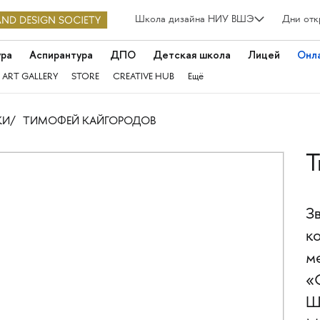
Школа дизайна НИУ ВШЭ
Дни отк
ура
Аспирантура
ДПО
Детская школа
Лицей
Онл
 ART GALLERY
STORE
CREATIVE HUB
Ещё
КИ
ТИМОФЕЙ КАЙГОРОДОВ
Т
З
к
м
«
Ш