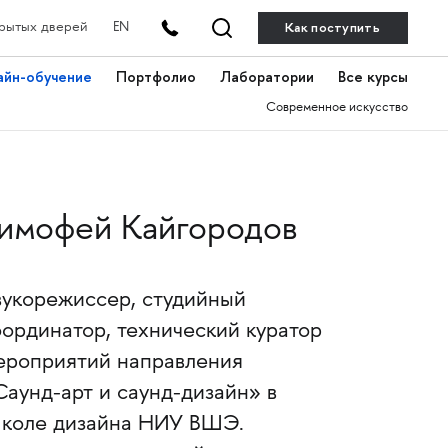
Как поступить
рытых дверей
EN
айн-обучение
Портфолио
Лаборатории
Все курсы
Современное искусство
имофей Кайгородов
вукорежиссер, студийный
оординатор, технический куратор
ероприятий направления
Саунд-арт и саунд-дизайн» в
коле дизайна НИУ ВШЭ.