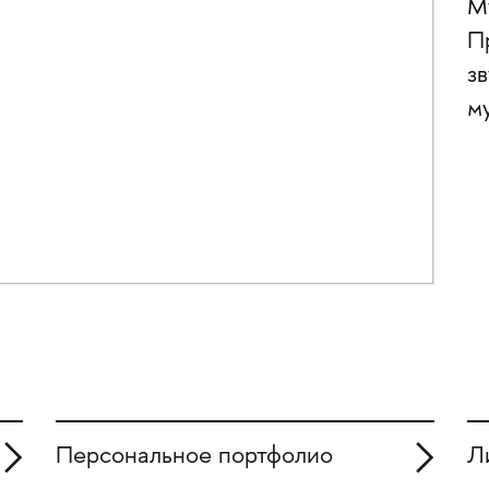
М
П
з
м
Персональное портфолио
Л