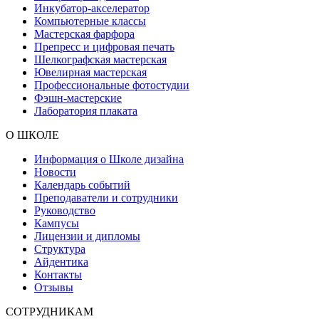
Инкубатор-акселератор
Компьютерные классы
Мастерская фарфора
Препресс и цифровая печать
Шелкографская мастерская
Ювелирная мастерская
Профессиональные фотостудии
Фэшн-мастерские
Лаборатория плаката
О ШКОЛЕ
Информация о Школе дизайна
Новости
Календарь событий
Преподаватели и сотрудники
Руководство
Кампусы
Лицензии и дипломы
Структура
Айдентика
Контакты
Отзывы
СОТРУДНИКАМ