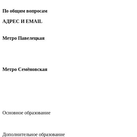
+7
495 621-87-11
По общим вопросам
АДРЕС И EMAIL
Малая Пионерская ул., 12
Метро Павелецкая
Измайловское шоссе, 44с2
Метро Семёновская
design@hse.ru
Основное образование
dop-design@hse.ru
Дополнительное образование