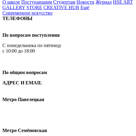
О школе
Поступающим
Студентам
Новости
Журнал
HSE ART
GALLERY
STORE
CREATIVE HUB
Ещё
Современное искусство
ТЕЛЕФОНЫ
+7 499 444-02-84
По вопросам поступления
С понедельника по пятницу
с 10:00 до 18:00
+7
495 621-87-11
По общим вопросам
АДРЕС И EMAIL
Малая Пионерская ул., 12
Метро Павелецкая
Измайловское шоссе, 44с2
Метро Семёновская