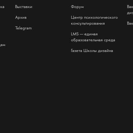
ика
Выставки
Форум
Ва
ди
Архив
Центр психологического
консультирования
Ва
Telegram
LMS — единая
образовательная среда
дам
Газета Школы дизайна