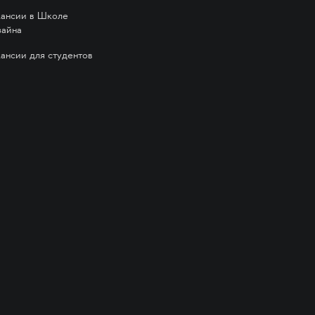
кансии в Школе
зайна
кансии для студентов