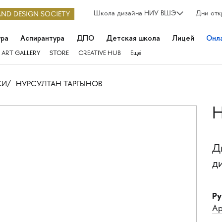
Школа дизайна НИУ ВШЭ
Дни отк
ура
Аспирантура
ДПО
Детская школа
Лицей
Онл
 ART GALLERY
STORE
CREATIVE HUB
Ещё
КИ
НУРСУЛТАН ТАРГЫНОВ
Н
Д
д
Ру
Ар