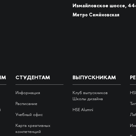
Измайловское шоссе, 44
Метро Семёновская
ИМ
СТУДЕНТАМ
ВЫПУСКНИКАМ
Р
Информация
Клуб выпускников
HS
Школы дизайна
Расписание
Ти
й
HSE Alumni
Учебный офис
Ла
Карта креативных
Ин
компетенций