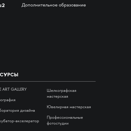
с2
Дополнительное образование
ЕСУРСЫ
E ART GALLERY
Шелкографская
мастерская
пография
Ювелирная мастерская
боратория дизайна
Профессиональные
кубатор-акселератор
фотостудии