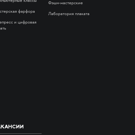
мпьютерные классы
Фэшн-мастерские
стерская фарфора
Лаборатория плаката
епресс и цифровая
ать
АКАНСИИ