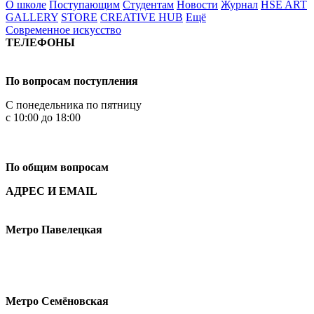
О школе
Поступающим
Студентам
Новости
Журнал
HSE ART
GALLERY
STORE
CREATIVE HUB
Ещё
Современное искусство
ТЕЛЕФОНЫ
+7 499 444-02-84
По вопросам поступления
С понедельника по пятницу
с 10:00 до 18:00
+7
495 621-87-11
По общим вопросам
АДРЕС И EMAIL
Малая Пионерская ул., 12
Метро Павелецкая
Измайловское шоссе, 44с2
Метро Семёновская