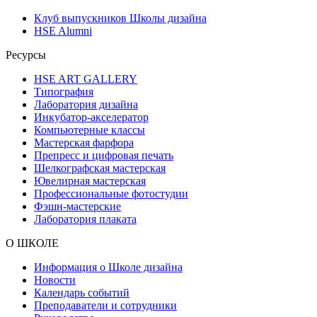
Клуб выпускников Школы дизайна
HSE Alumni
Ресурсы
HSE ART GALLERY
Типография
Лаборатория дизайна
Инкубатор-акселератор
Компьютерные классы
Мастерская фарфора
Препресс и цифровая печать
Шелкографская мастерская
Ювелирная мастерская
Профессиональные фотостудии
Фэшн-мастерские
Лаборатория плаката
О ШКОЛЕ
Информация о Школе дизайна
Новости
Календарь событий
Преподаватели и сотрудники