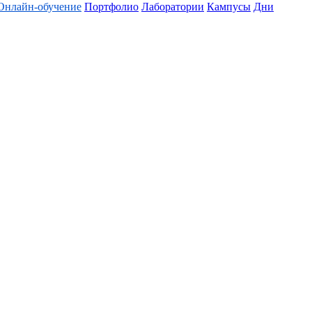
Онлайн-обучение
Портфолио
Лаборатории
Кампусы
Дни