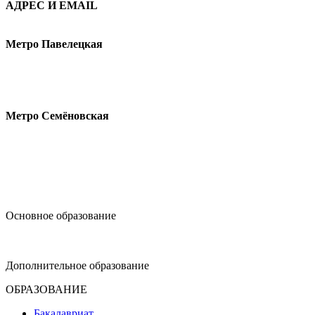
АДРЕС И EMAIL
Малая Пионерская ул., 12
Метро Павелецкая
Измайловское шоссе, 44с2
Метро Семёновская
design@hse.ru
Основное образование
dop-design@hse.ru
Дополнительное образование
ОБРАЗОВАНИЕ
Бакалавриат