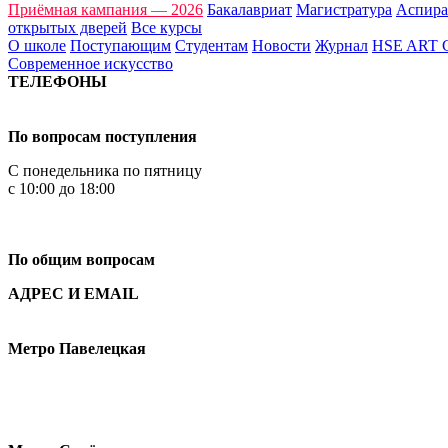
Приёмная кампания — 2026
Бакалавриат
Магистратура
Аспира
открытых дверей
Все курсы
О школе
Поступающим
Студентам
Новости
Журнал
HSE ART
Современное искусство
ТЕЛЕФОНЫ
+7 499 444-02-84
По вопросам поступления
С понедельника по пятницу
с 10:00 до 18:00
+7
495 621-87-11
По общим вопросам
АДРЕС И EMAIL
Малая Пионерская ул., 12
Метро Павелецкая
Измайловское шоссе, 44с2