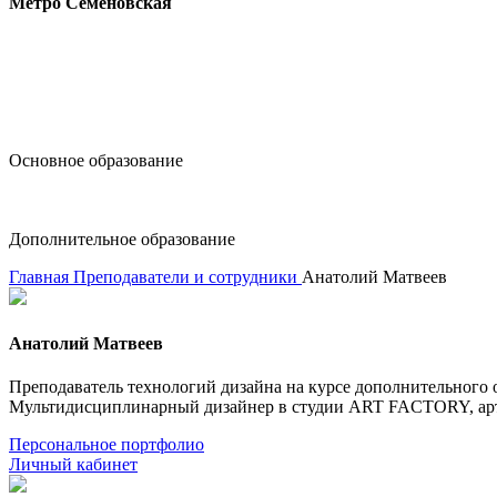
Метро Семёновская
design@hse.ru
Основное образование
dop-design@hse.ru
Дополнительное образование
Главная
Преподаватели и сотрудники
Анатолий Матвеев
Анатолий Матвеев
Преподаватель технологий дизайна на курсе дополнительног
Мультидисциплинарный дизайнер в студии ART FACTORY, арт-
Персональное портфолио
Личный кабинет