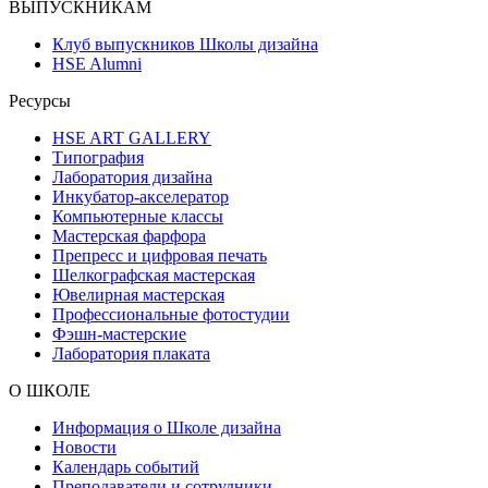
ВЫПУСКНИКАМ
Клуб выпускников Школы дизайна
HSE Alumni
Ресурсы
HSE ART GALLERY
Типография
Лаборатория дизайна
Инкубатор-акселератор
Компьютерные классы
Мастерская фарфора
Препресс и цифровая печать
Шелкографская мастерская
Ювелирная мастерская
Профессиональные фотостудии
Фэшн-мастерские
Лаборатория плаката
О ШКОЛЕ
Информация о Школе дизайна
Новости
Календарь событий
Преподаватели и сотрудники