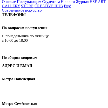
О школе
Поступающим
Студентам
Новости
Журнал
HSE ART
GALLERY
STORE
CREATIVE HUB
Ещё
Современное искусство
ТЕЛЕФОНЫ
+7 499 444-02-84
По вопросам поступления
С понедельника по пятницу
с 10:00 до 18:00
+7
495 621-87-11
По общим вопросам
АДРЕС И EMAIL
Малая Пионерская ул., 12
Метро Павелецкая
Измайловское шоссе, 44с2
Метро Семёновская